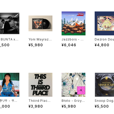
 BUNTA x D
Yoni Mayraz -
Jazzbois - Sti
Dezron Dou
TY HUSKY
Dybbuk Tse!
ll Blunted "LP"
as & Brand
2,500
¥5,980
¥6,046
¥4,800
47 CAMPiN
"LP"
Younger - 
GGiN "CD"
ce Majeure
P"
野リサ - サウ
Thiiird Place -
Błoto - Grzyb
Snoop Dog
ジ "LP"
This is Thiiird
y "LP"
Missionary 
4,000
¥3,980
¥5,980
¥5,500
Place "LP"
P"