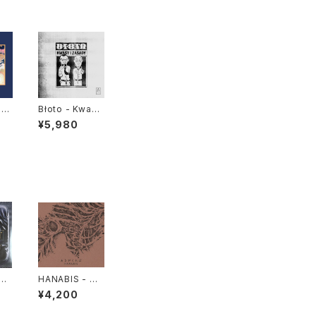
gl
Błoto - Kwasy
ee
I Zasady "LP"
¥5,980
For
 "L
g -
HANABIS - あ
"L
さがくれば LP v
¥4,200
ersion "2LP"