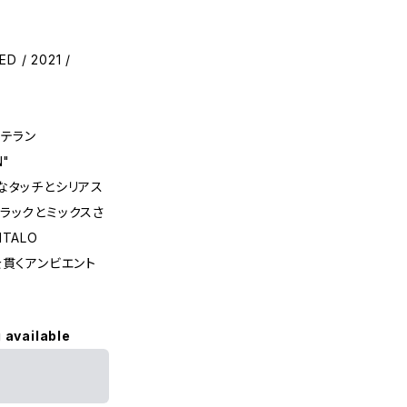
ED / 2021 /
ベテラン
N"
なタッチとシリアス
ラックとミックスさ
ITALO
きを貫くアンビエント
 available