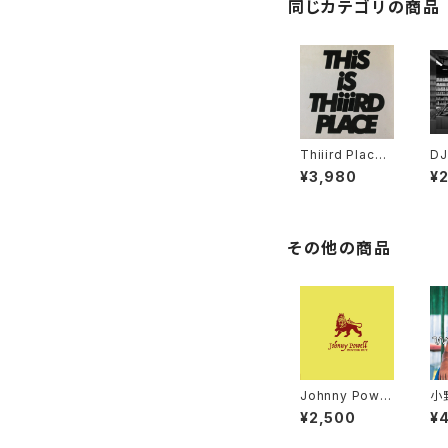
同じカテゴリの商品
Thiiird Place -
DJ
This is Thiiird
US
¥3,980
¥
Place "LP"
- 
DI
その他の商品
Johnny Powel
小
l – Moving Ou
ダー
¥2,500
¥
t / True Love
"12"