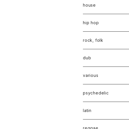
house
hip hop
rock, folk
dub
various
psychedelic
latin
reggae