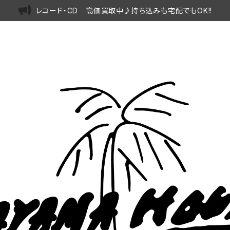
レコード・CD 高価買取中♪持ち込みも宅配でもOK!!