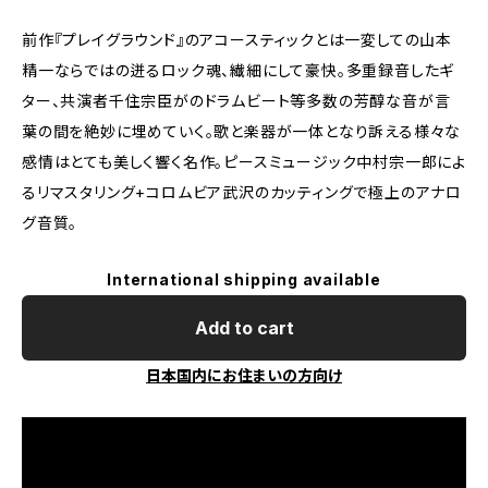
前作『プレイグラウンド』のアコースティックとは一変しての山本
精一ならではの迸るロック魂、繊細にして豪快。多重録音したギ
ター、共演者千住宗臣がのドラムビート等多数の芳醇な音が言
葉の間を絶妙に埋めていく。歌と楽器が一体となり訴える様々な
感情はとても美しく響く名作。ピースミュージック中村宗一郎によ
るリマスタリング+コロムビア武沢のカッティングで極上のアナロ
グ音質。
International shipping available
Add to cart
日本国内にお住まいの方向け