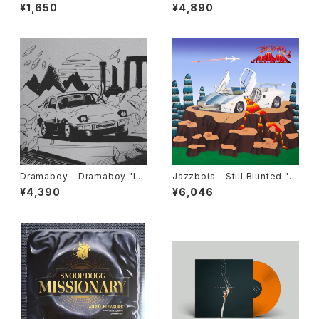
ope Pairty
e - The Future Is Now "LP"
¥1,650
¥4,890
Dramaboy - Dramaboy "L
Jazzbois - Still Blunted "L
P"
P"
¥4,390
¥6,046