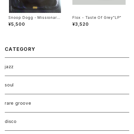
Snoop Dogg - Missionary
Flox - Taste Of Grey"LP"
"LP"
¥5,500
¥3,520
CATEGORY
jazz
soul
rare groove
disco