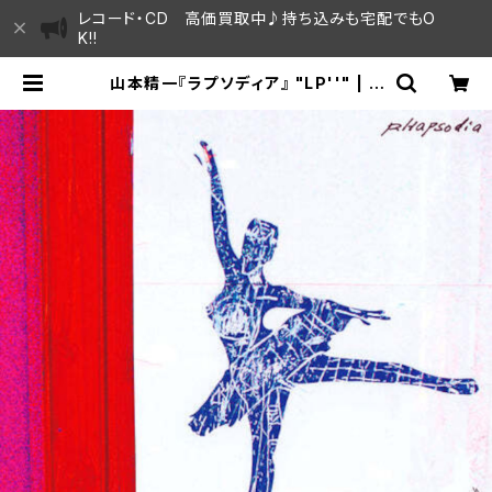
レコード・CD 高価買取中♪持ち込みも宅配でもO
K!!
山本精一『ラプソディア』 "LP''" | S
AYAMA HOUSE / ハレまち通りから
すぐ♫見晴らしの良いレコード屋