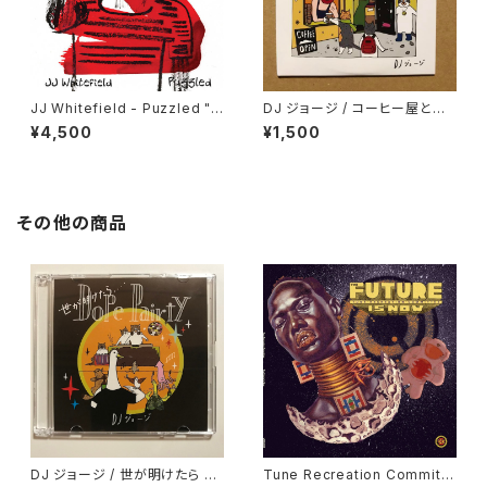
JJ Whitefield - Puzzled "L
DJ ジョージ / コーヒー屋とレ
P"
コード屋がやりたくてCD出しま
¥4,500
¥1,500
した
その他の商品
DJ ジョージ / 世が明けたら D
Tune Recreation Committe