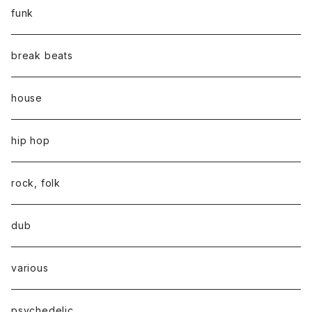
funk
break beats
house
hip hop
rock, folk
dub
various
psychedelic