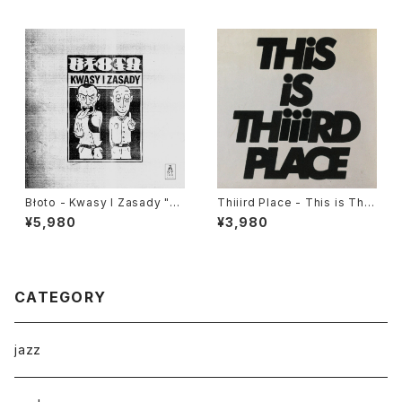
Błoto - Kwasy I Zasady "L
Thiiird Place - This is Thiii
P"
rd Place "LP"
¥5,980
¥3,980
CATEGORY
jazz