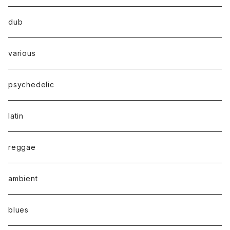
dub
various
psychedelic
latin
reggae
ambient
blues