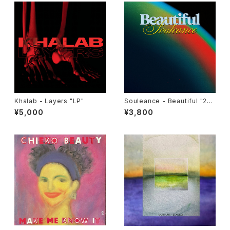
Khalab - Layers "LP"
Souleance - Beautiful "2L
P"
¥5,000
¥3,800