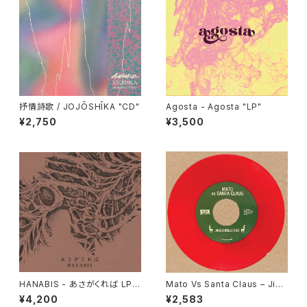
抒情詩歌 / JOJŌSHĪKA "CD"
Agosta - Agosta "LP"
¥2,750
¥3,500
HANABIS - あさがくれば LP v
Mato Vs Santa Claus – Jing
ersion "2LP"
le Bells Dub / Sleigh Ride
¥4,200
¥2,583
Dub "7"