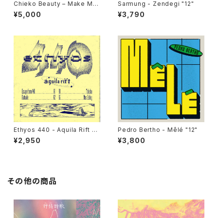
Chieko Beauty ‎– Make Me
Sarmung - Zendegi "12"
Know It "used 7"
¥5,000
¥3,790
Ethyos 440 - Aquila Rift "1
Pedro Bertho - Mêlé "12"
2"
¥2,950
¥3,800
その他の商品