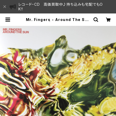
レコード・CD 高価買取中♪持ち込みも宅配でもO
K!!
Mr. Fingers - Around The Sun
Pt.1 "2LP" | SAYAMA HOUSE /
ハレまち通りからすぐ♫見晴らしの良
いレコード屋