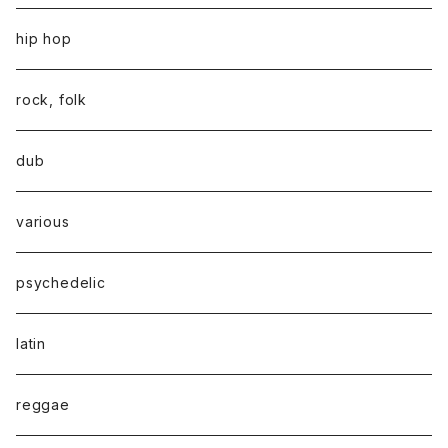
hip hop
rock, folk
dub
various
psychedelic
latin
reggae