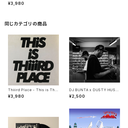
cations "LP"
¥3,980
同じカテゴリの商品
Thiiird Place - This is Thiii
DJ BUNTA x DUSTY HUSK
rd Place "LP"
Y - 47 CAMPiN DIGGiN "C
¥3,980
¥2,500
D"