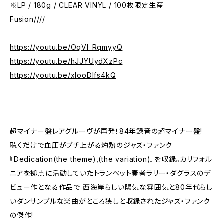
※LP / 180g / CLEAR VINYL / 100枚限定生産
Fusion////
https://youtu.be/OqVI_RqmyyQ
https://youtu.be/hJJYUydXzPc
https://youtu.be/xlooDlfs4kQ
超マイナー盤レアグルーヴが再発！84年録音の超マイナー盤!
聴くだけで血圧がブチ上がる灼熱のジャズ・ファンク
『Dedication(the theme),(the variation)』を収録。カリフォル
ニアを拠点に活動していたトランペット奏者ラリー・ダグラスのデ
ビュー作となる作品で 西海岸らしい陽気な雰囲気と80年代らし
いダンサンブルな楽曲がところ狭しと収録されたジャズ・ファンク
の傑作!