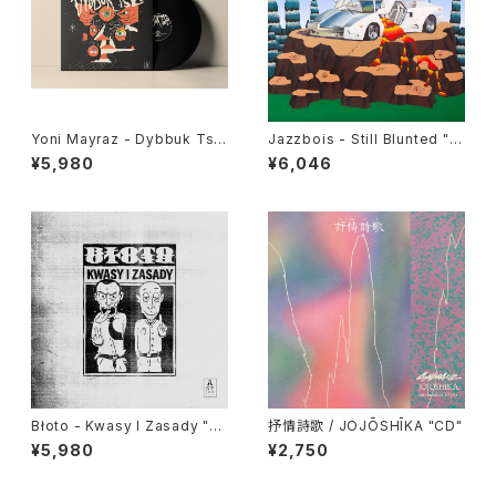
Yoni Mayraz - Dybbuk Tse!
Jazzbois - Still Blunted "L
"LP"
P"
¥5,980
¥6,046
Błoto - Kwasy I Zasady "L
抒情詩歌 / JOJŌSHĪKA "CD"
P"
¥5,980
¥2,750