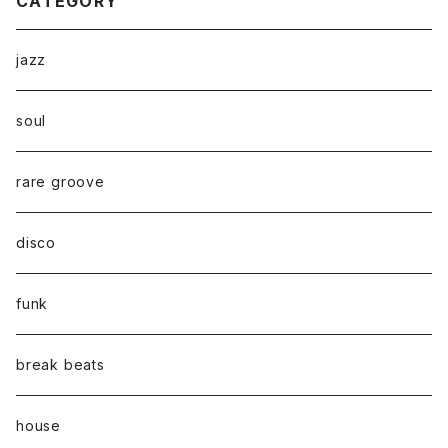
CATEGORY
jazz
soul
rare groove
disco
funk
break beats
house