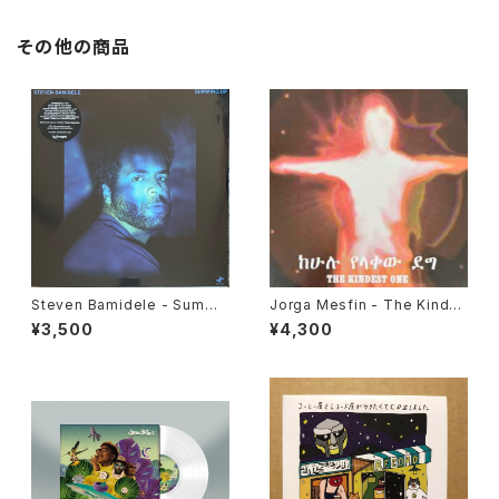
その他の商品
Steven Bamidele - Summi
Jorga Mesfin - The Kindes
ng Up "LP"
t One "LP"
¥3,500
¥4,300