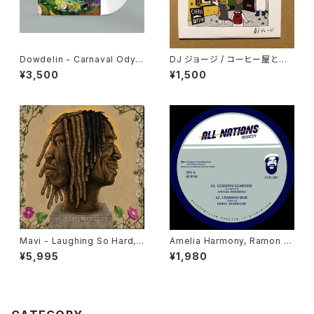
Dowdelin - Carnaval Odys
DJ ジョージ / コーヒー屋とレ
sey "LP"
コード屋がやりたくてCD出しま
¥3,500
¥1,500
した
Mavi - Laughing So Hard, I
Amelia Harmony, Ramon J
t Hurts "LP"
udah, Jah 93, Simon Nyabi
¥5,995
¥1,980
nghi - Lessons Learned "1
2"