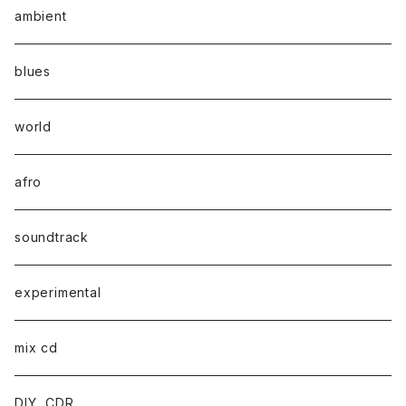
ambient
blues
world
afro
soundtrack
experimental
mix cd
DIY, CDR