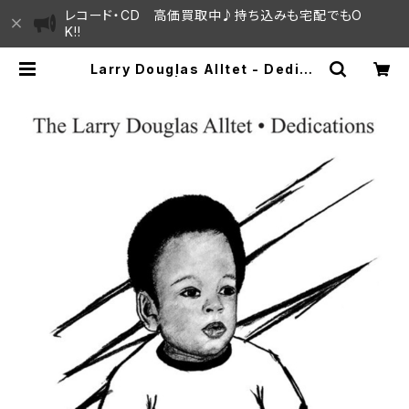
レコード・CD 高価買取中♪持ち込みも宅配でもO
K!!
Larry Douglas Alltet - Dedica
tions "LP" | SAYAMA HOUSE /
ハレまち通りからすぐ♫見晴らしの良
いレコード屋