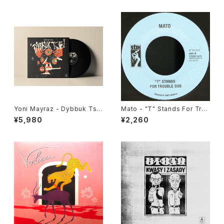
Yoni Mayraz - Dybbuk Tse!
Mato - "T" Stands For Trou
"LP"
ble Dub/ Enter The Dragon
¥5,980
¥2,260
Dub Version "7"