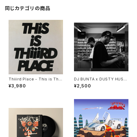
同じカテゴリの商品
Thiiird Place - This is Thiii
DJ BUNTA x DUSTY HUSK
rd Place "LP"
Y - 47 CAMPiN DIGGiN "C
¥3,980
¥2,500
D"