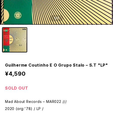
1
/1
Guilherme Coutinho E O Grupo Stalo – S.T "LP"
¥4,590
SOLD OUT
Mad About Records – MAR022 ///
2020 (org:'78) / LP /