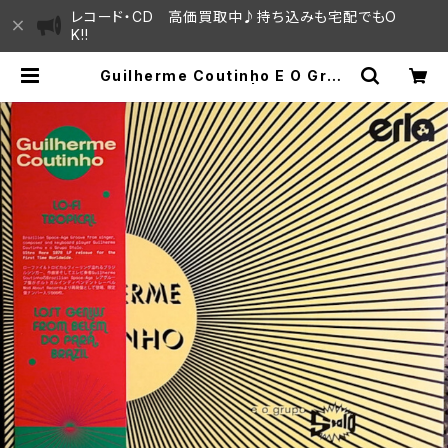
レコード・CD 高価買取中♪持ち込みも宅配でもO
K!!
Guilherme Coutinho E O Grup
o Stalo – S.T "LP" | SAYAMA H
OUSE / ハレまち通りからすぐ♫見晴
らしの良いレコード屋