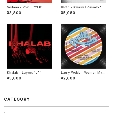
Voilaaa - Voiciii "2LP"
Błoto - Kwasy I Zasady "L
P"
¥3,800
¥5,980
Khalab - Layers "LP"
Laury Webb - Woman My
Queen "12"
¥5,000
¥2,600
CATEGORY