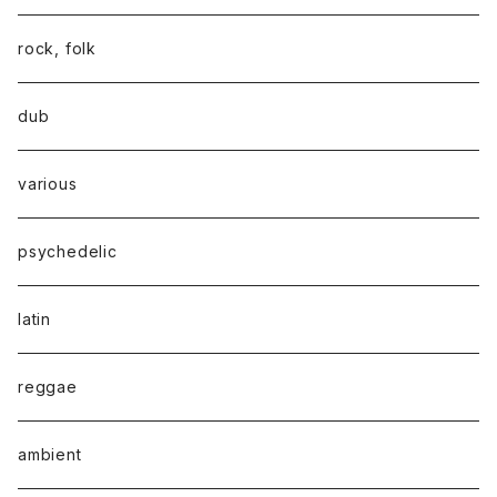
rock, folk
dub
various
psychedelic
latin
reggae
ambient