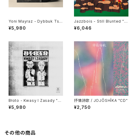
Yoni Mayraz - Dybbuk Tse!
Jazzbois - Still Blunted "L
"LP"
P"
¥5,980
¥6,046
Błoto - Kwasy I Zasady "L
抒情詩歌 / JOJŌSHĪKA "CD"
P"
¥5,980
¥2,750
その他の商品