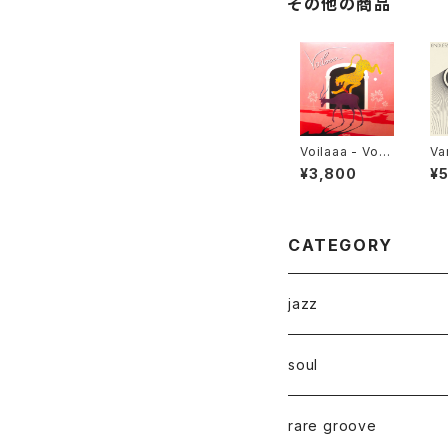
その他の商品
Voilaaa - Voici
Va
ii "2LP"
es
¥3,800
¥
l 
nd
CATEGORY
jazz
soul
rare groove