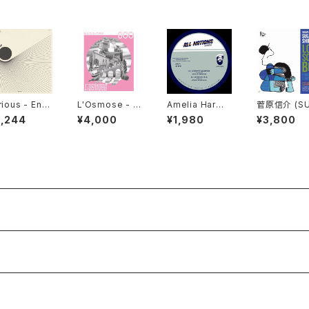
rious - Endl
L'Osmose - M
Amelia Harmo
菅原信介 (S
s (Universa
aggiore 800
ny, Ramon Ju
APLUE PRO
5,244
¥4,000
¥1,980
¥3,800
Cosmic Sou
"LP"
dah, Jah 93, S
CT) - LON
s) "LP"
imon Nyabing
OME BOY "
hi - Lessons
Learned "12"