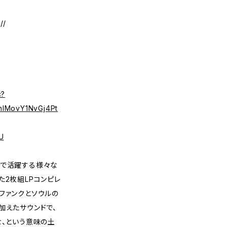
//
c?
nIMovY1NvGj4Pt
U
ドで活躍する様々な
た2枚組LPコンピレ
ファンクとソウルの
加えたサウンドで、
な、という意味の土