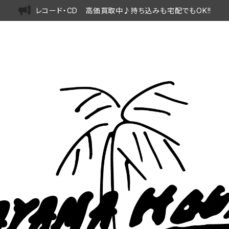
レコード・CD 高価買取中♪持ち込みも宅配でもOK!!