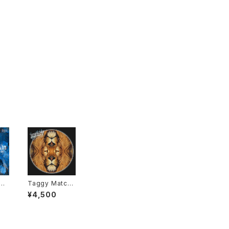
er
Taggy Match
n
er - Push Pus
¥4,500
h "LP"