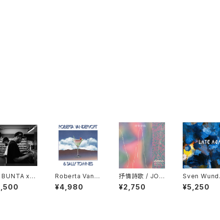
 BUNTA x D
Roberta Vand
抒情詩歌 / JOJ
Sven Wund
TY HUSKY
ervort & Sally
ŌSHĪKA "CD"
- Late Agai
2,500
¥4,980
¥2,750
¥5,250
47 CAMPiN
Townes "LP"
"LP"
GGiN "CD"