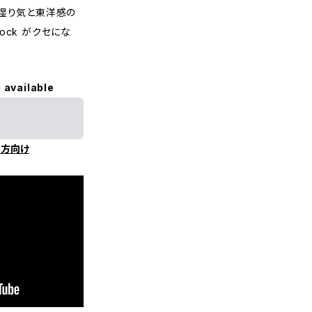
。湿り気と東洋感の
rock がクセにな
 available
の方向け