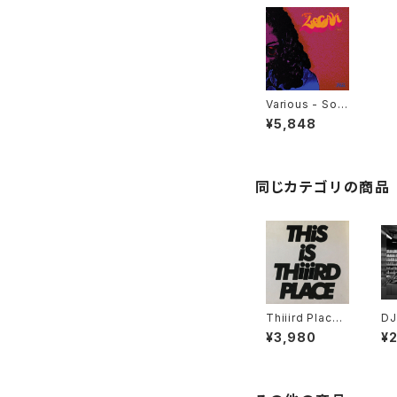
Various - Sou
nds Of Lecak
¥5,848
Vol.1 "2LP"
同じカテゴリの商品
Thiiird Place -
DJ
This is Thiiird
US
¥3,980
¥
Place "LP"
- 
DI