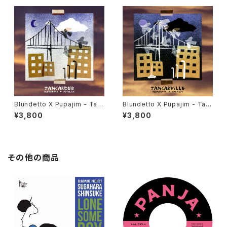
Blundetto X Pupajim - Tan
Blundetto X Pupajim - Tan
cardub "LP"
carville "LP"
¥3,800
¥3,800
その他の商品