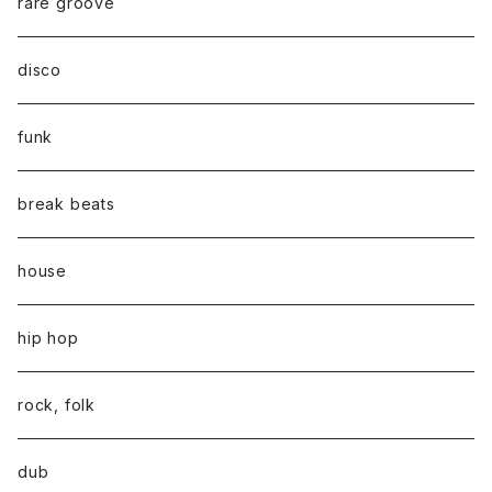
rare groove
disco
funk
break beats
house
hip hop
rock, folk
dub