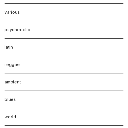
various
psychedelic
latin
reggae
ambient
blues
world