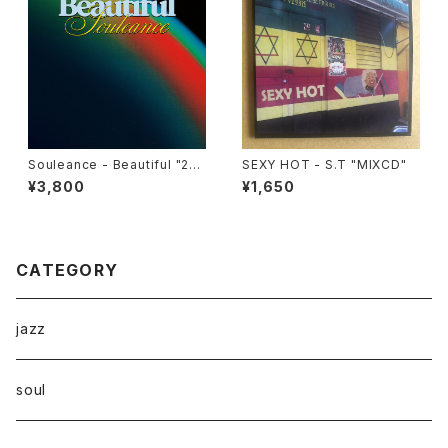
Souleance - Beautiful "2L
SEXY HOT - S.T "MIXCD"
P"
¥3,800
¥1,650
CATEGORY
jazz
soul