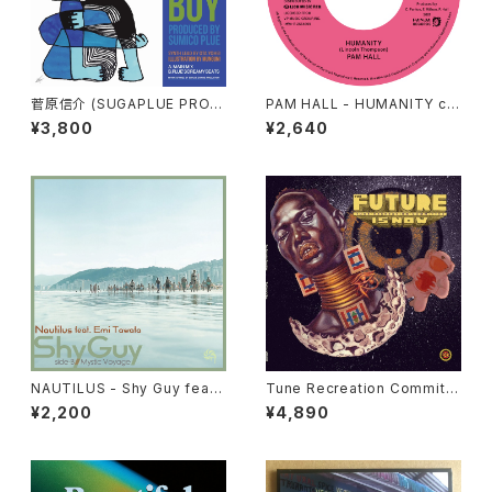
菅原信介 (SUGAPLUE PROJ
PAM HALL - HUMANITY c/
ECT) - LONESOME BOY
w ARCHIBALD "7"
¥3,800
¥2,640
"7"
NAUTILUS - Shy Guy feat.
Tune Recreation Committe
Emi Tawata / Mystic Voyag
e - The Future Is Now "LP"
¥2,200
¥4,890
e "7"