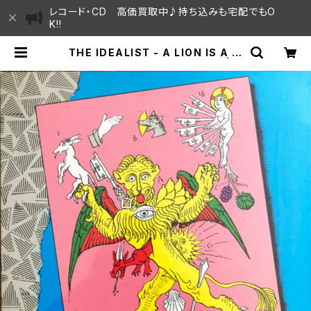
レコード・CD 高価買取中♪持ち込みも宅配でもO
K!!
THE IDEALIST - A LION IS A LI
ON AND NOT A LAMB "LP" | S
AYAMA HOUSE / ハレまち通りから
すぐ♫見晴らしの良いレコード屋