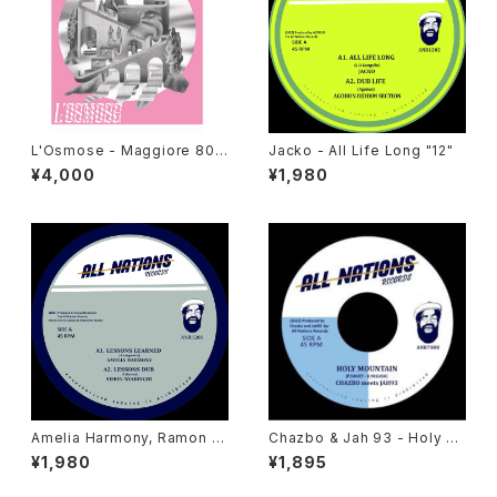
L'Osmose - Maggiore 800
Jacko - All Life Long "12"
"LP"
¥4,000
¥1,980
Amelia Harmony, Ramon J
Chazbo & Jah 93 - Holy M
udah, Jah 93, Simon Nyabi
ountain "7"
¥1,980
¥1,895
nghi - Lessons Learned "1
2"