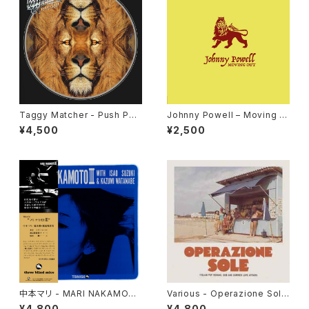
Taggy Matcher - Push Pus
Johnny Powell – Moving O
h "LP"
ut / True Love "12"
¥4,500
¥2,500
中本マリ - MARI NAKAMOT
Various - Operazione Sole
O III "LP"
(Italian Pop Reggae, Dub A
¥4,800
¥4,800