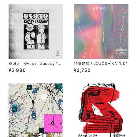
Błoto - Kwasy I Zasady "L
抒情詩歌 / JOJŌSHĪKA "CD"
P"
¥5,980
¥2,750