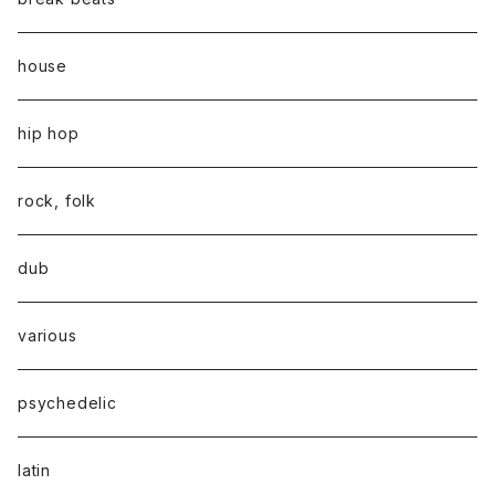
house
hip hop
rock, folk
dub
various
psychedelic
latin