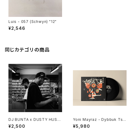
Luis - 057 (Schwyn) "12"
¥2,546
同じカテゴリの商品
DJ BUNTA x DUSTY HUSK
Yoni Mayraz - Dybbuk Tse!
Y - 47 CAMPiN DIGGiN "C
"LP"
¥2,500
¥5,980
D"