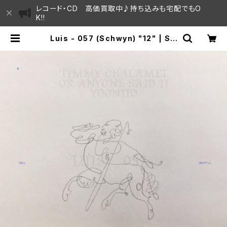
レコード・CD 高価買取中♪持ち込みも宅配でもO
K!!
Luis - 057 (Schwyn) "12" | SA
YAMA HOUSE / ハレまち通りから
すぐ♫見晴らしの良いレコード屋