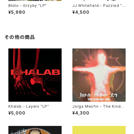
Błoto - Grzyby "LP"
JJ Whitefield - Puzzled "L
P"
¥5,980
¥4,500
その他の商品
Khalab - Layers "LP"
Jorga Mesfin - The Kindes
t One "LP"
¥5,000
¥4,300