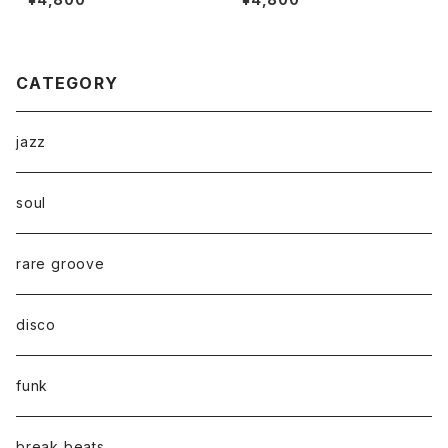
nd Summer Love Affairs)"L
P"
CATEGORY
jazz
soul
rare groove
disco
funk
break beats