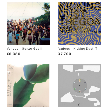
88 "2LP"
Various - Gonzo Goa II - P
Various - Kicking Dust: Th
arty Music '86-'93 "2LP"
e Goa Way (A Full Circle C
¥6,380
¥7,700
ompilation) "2LP"