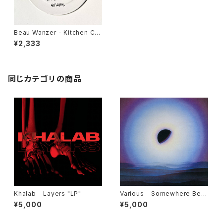
Beau Wanzer - Kitchen Clo
ck "12"
¥2,333
同じカテゴリの商品
Khalab - Layers "LP"
Various - Somewhere Bet
ween: Mutant Pop, Electro
¥5,000
¥5,000
nic Minimalism & Shadow
Sounds Of Japan 1980-19