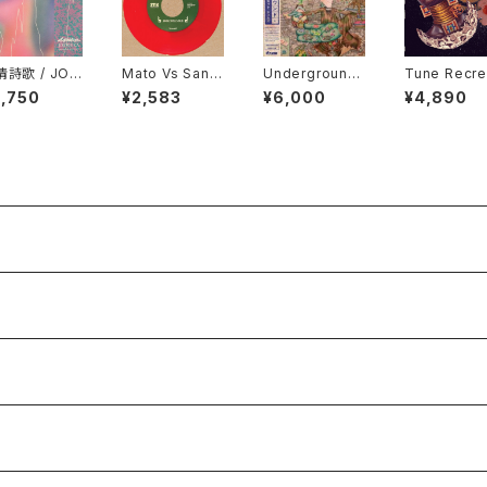
詩歌 / JOJ
Mato Vs Santa
Underground
Tune Recre
HĪKA "CD"
Claus – Jingle
Canopy - Unc
on Commit
2,750
¥2,583
¥6,000
¥4,890
Bells Dub / Sl
ut Gems "2xL
- The Futur
eigh Ride Dub
P"
s Now "LP"
"7"