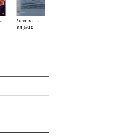
ati
Fennesz - Mo
tee
saic "LP"
¥4,500
e I