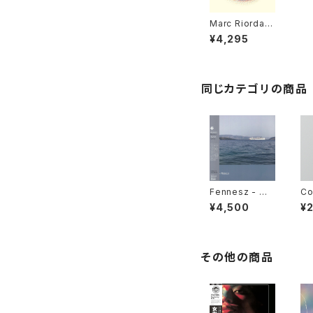
Marc Riordan
- Life System
¥4,295
s "LP"
同じカテゴリの商品
Fennesz - Mo
Co
saic "LP"
o 
¥4,500
¥
ad
in
その他の商品