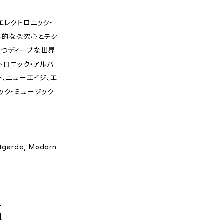
エレクトロニック・
異的な探究心とテク
且つディープな世界
トロニック・アルバ
ト、ニューエイジ、エ
ック・ミュージック
/
ntgarde, Modern
E
I