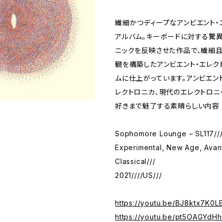
繊細かつディープなアンビエント・
アルバム。キーボードに対する驚
ニックを反映させた作品で、繊細
観を構築したアンビエント・エレク
ムに仕上がっています。アンビエン
レクトロニカ、現代のエレクトロニ
好きまで魅了する素晴らしい内容
Sophomore Lounge – SL117//
Experimental, New Age, Ava
Classical///
2021////US///
https://youtu.be/BJ8ktx7K0L
https://youtu.be/pt5OAGYdHh