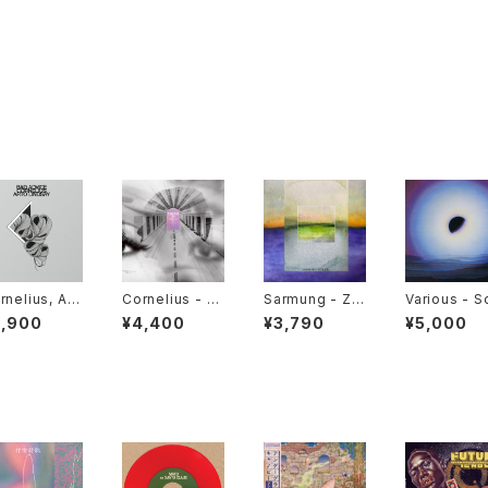
rnelius, Art
Cornelius - 夢
Sarmung - Ze
Various - 
Lindsay - B
中夢 -Dream I
ndegi "12"
ewhere Be
2,900
¥4,400
¥3,790
¥5,000
 Advice / M
n Dream- "LP"
een: Mutan
d Train "12"
op, Electro
Minimalism
Shadow So
ds Of Japa
980-1988 "
P"