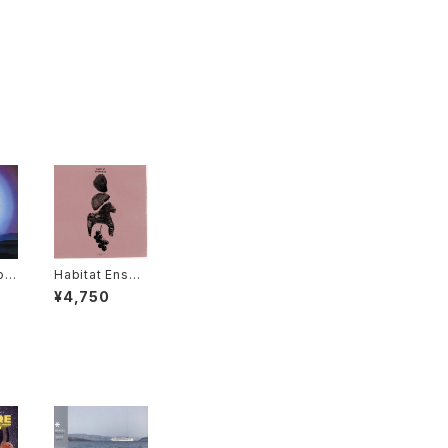
Som
Habitat Ense
tw
mble - Habita
¥4,750
t P
t Ensemble "L
nic
P"
 &
un
n 1
2L