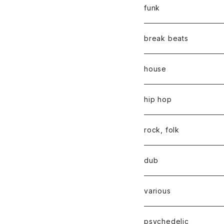
funk
break beats
house
hip hop
rock, folk
dub
various
psychedelic