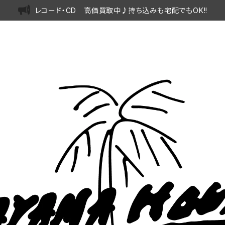
レコード・CD 高価買取中♪持ち込みも宅配でもOK!!