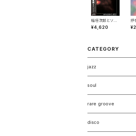
稲垣次郎とソウ
抒情
ル・メディア - W
ŌS
¥4,620
¥
andering Bird
s 女友達 "LP"
CATEGORY
jazz
soul
rare groove
disco