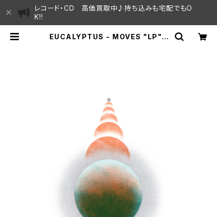
レコード・CD 高価買取中♪持ち込みも宅配でもO
K!!
EUCALYPTUS - MOVES "LP" |
SAYAMA HOUSE / ハレまち通りか
らすぐ♫見晴らしの良いレコード屋