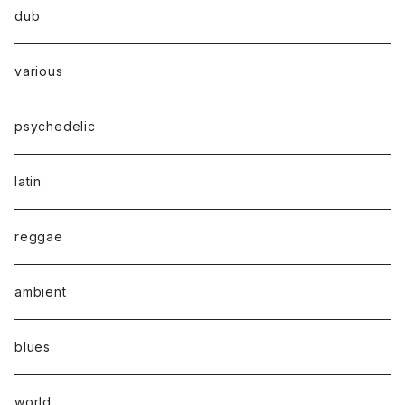
dub
various
psychedelic
latin
reggae
ambient
blues
world