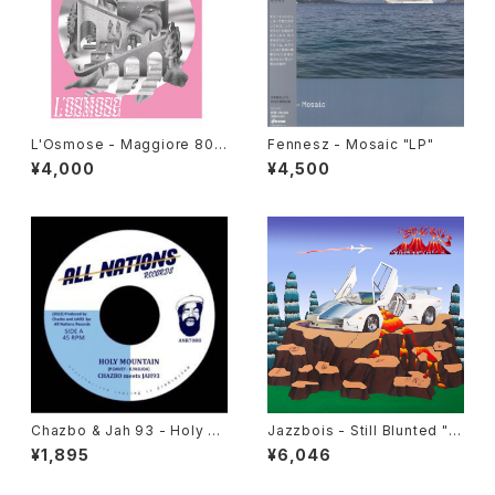
L'Osmose - Maggiore 800
Fennesz - Mosaic "LP"
"LP"
¥4,000
¥4,500
Chazbo & Jah 93 - Holy M
Jazzbois - Still Blunted "L
ountain "7"
P"
¥1,895
¥6,046