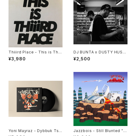
Thiiird Place - This is Thiii
DJ BUNTA x DUSTY HUSK
rd Place "LP"
Y - 47 CAMPiN DIGGiN "C
¥3,980
¥2,500
D"
Yoni Mayraz - Dybbuk Tse!
Jazzbois - Still Blunted "L
"LP"
P"