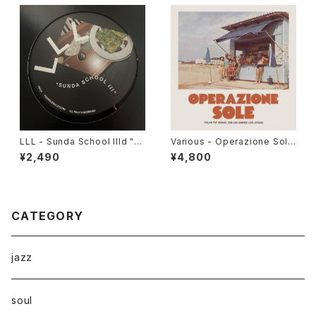
LLL - Sunda School IIId "1
Various - Operazione Sole
2"
(Italian Pop Reggae, Dub A
¥2,490
¥4,800
nd Summer Love Affairs)"L
P"
CATEGORY
jazz
soul