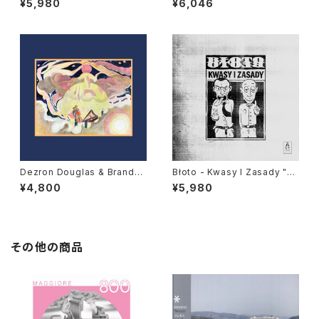
¥5,980
¥6,046
Dezron Douglas & Brande
Błoto - Kwasy I Zasady "L
e Younger - Force Majeure
P"
¥4,800
¥5,980
"LP"
その他の商品