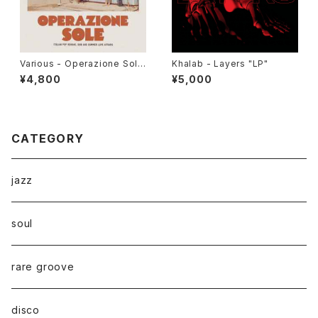
Various - Operazione Sole
Khalab - Layers "LP"
(Italian Pop Reggae, Dub A
¥4,800
¥5,000
nd Summer Love Affairs)"L
P"
CATEGORY
jazz
soul
rare groove
disco