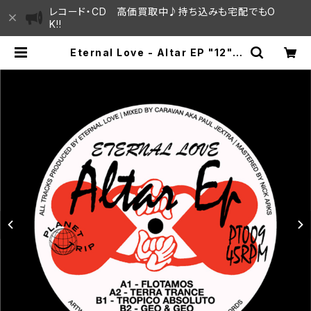
レコード・CD 高価買取中♪持ち込みも宅配でもO
K!!
Eternal Love - Altar EP "12" |
SAYAMA HOUSE / ハレまち通りか
らすぐ♫見晴らしの良いレコード屋