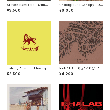
Steven Bamidele - Summi
Underground Canopy - Un
ng Up "LP"
cut Gems "2xLP"
¥3,500
¥6,000
Johnny Powell – Moving O
HANABIS - あさがくれば LP v
ut / True Love "12"
ersion "2LP"
¥2,500
¥4,200