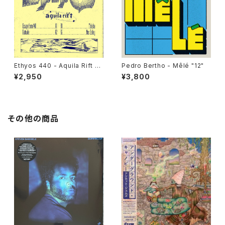
Ethyos 440 - Aquila Rift "1
Pedro Bertho - Mêlé "12"
2"
¥2,950
¥3,800
その他の商品