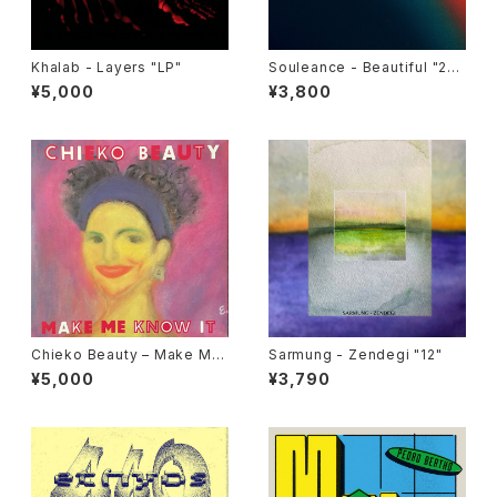
Khalab - Layers "LP"
Souleance - Beautiful "2L
P"
¥5,000
¥3,800
Chieko Beauty ‎– Make Me
Sarmung - Zendegi "12"
Know It "used 7"
¥5,000
¥3,790