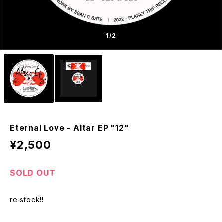
1
/2
Eternal Love - Altar EP "12"
¥2,500
SOLD OUT
re stock!!