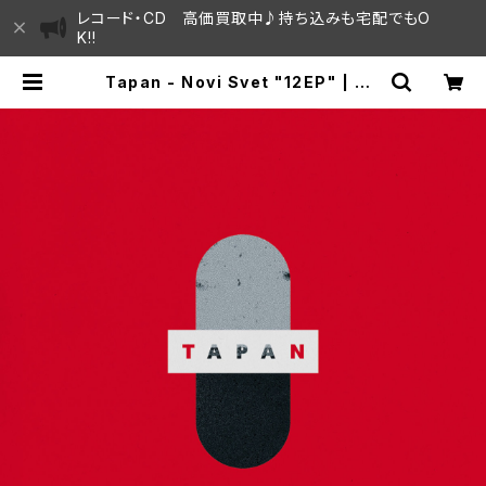
レコード・CD 高価買取中♪持ち込みも宅配でもO
K!!
Tapan - Novi Svet "12EP" | SA
YAMA HOUSE / ハレまち通りから
すぐ♫見晴らしの良いレコード屋