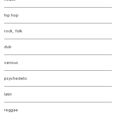
hip hop
rock, folk
dub
various
psychedelic
latin
reggae