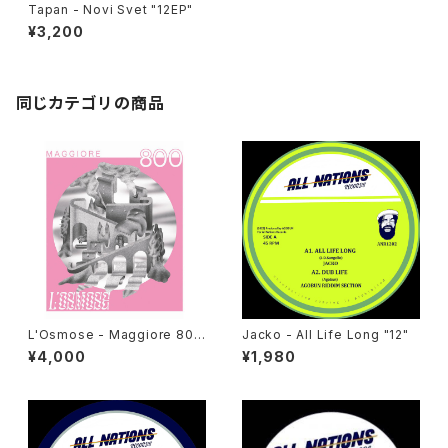
Tapan - Novi Svet "12EP"
¥3,200
同じカテゴリの商品
L'Osmose - Maggiore 800
Jacko - All Life Long "12"
"LP"
¥4,000
¥1,980