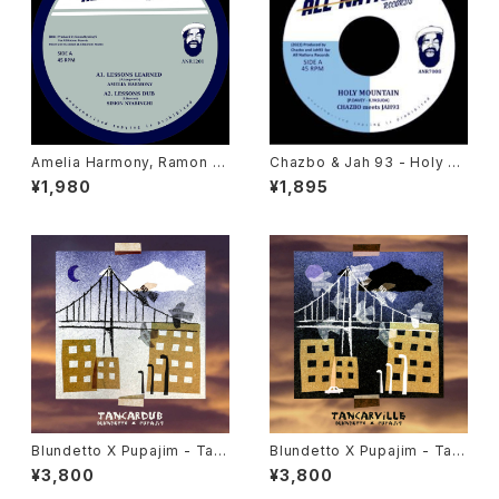
Amelia Harmony, Ramon J
Chazbo & Jah 93 - Holy M
udah, Jah 93, Simon Nyabi
ountain "7"
¥1,980
¥1,895
nghi - Lessons Learned "1
2"
Blundetto X Pupajim - Tan
Blundetto X Pupajim - Tan
cardub "LP"
carville "LP"
¥3,800
¥3,800