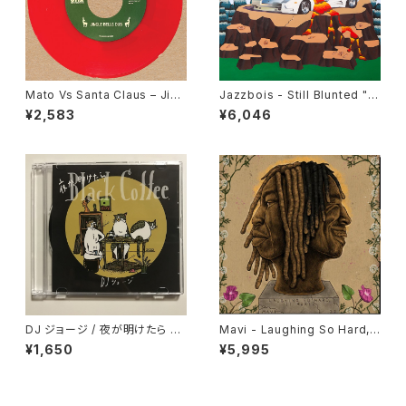
Mato Vs Santa Claus – Jing
Jazzbois - Still Blunted "L
le Bells Dub / Sleigh Ride
P"
¥2,583
¥6,046
Dub "7"
DJ ジョージ / 夜が明けたら Bl
Mavi - Laughing So Hard, I
ack Coffee
t Hurts "LP"
¥1,650
¥5,995