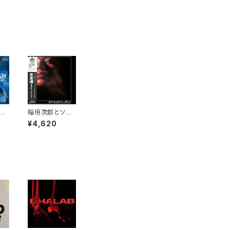
er
稲垣次郎とソウ
n
ル・メディア - W
¥4,620
andering Bird
s 女友達 "LP"