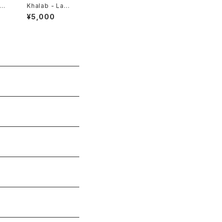
e -
Khalab - Laye
ird
rs "LP"
¥5,000