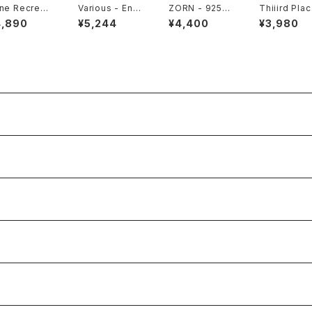
ne Recreati
Various - Endl
ZORN - 925
Thiiird Plac
 Committee
ess (Universa
"LP"
This is Thii
4,890
¥5,244
¥4,400
¥3,980
The Future I
l Cosmic Sou
Place "LP"
Now "LP"
nds) "LP"