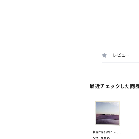
レビュー
最近チェックした商
Karmawin - D
aiquiri "7"
¥2,350