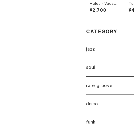
Hulot - Vacati
Tu
on EP "12"
on
¥2,700
¥
- 
s 
CATEGORY
jazz
soul
rare groove
disco
funk