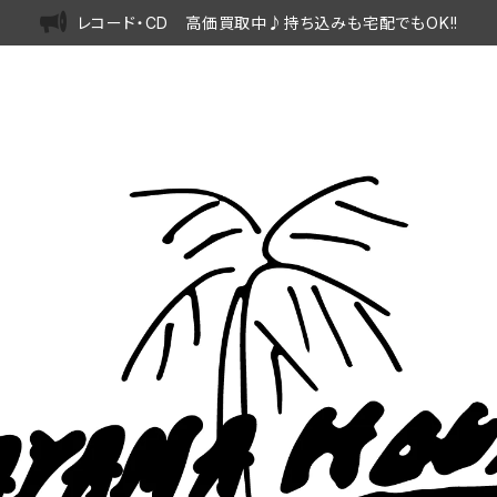
レコード・CD 高価買取中♪持ち込みも宅配でもOK!!