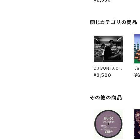
同じカテゴリの商品
DJ BUNTA x D
Ja
USTY HUSKY
ll
¥2,500
¥
- 47 CAMPiN
DIGGiN "CD"
その他の商品