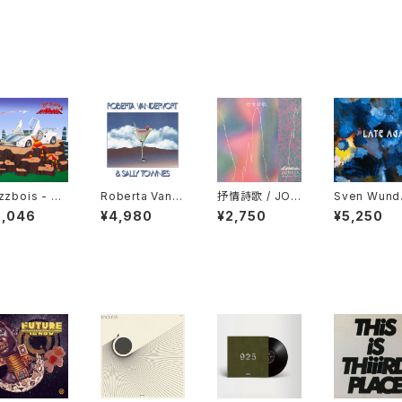
zzbois - Sti
Roberta Vand
抒情詩歌 / JOJ
Sven Wund
 Blunted "LP"
ervort & Sally
ŌSHĪKA "CD"
- Late Agai
6,046
¥4,980
¥2,750
¥5,250
Townes "LP"
"LP"