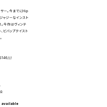
サー。今までにHip
チルでジャジーなインスト
ス。今作はヴィンテ
、ビバップテイスト
。
146///
A
3o
 available