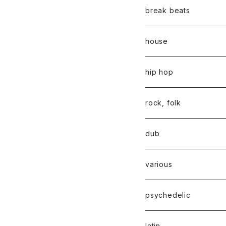
break beats
house
hip hop
rock, folk
dub
various
psychedelic
latin