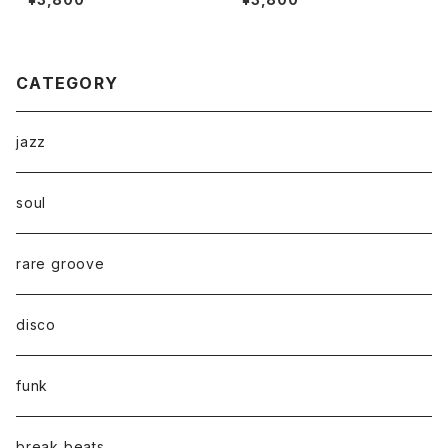
"7"
CATEGORY
jazz
soul
rare groove
disco
funk
break beats