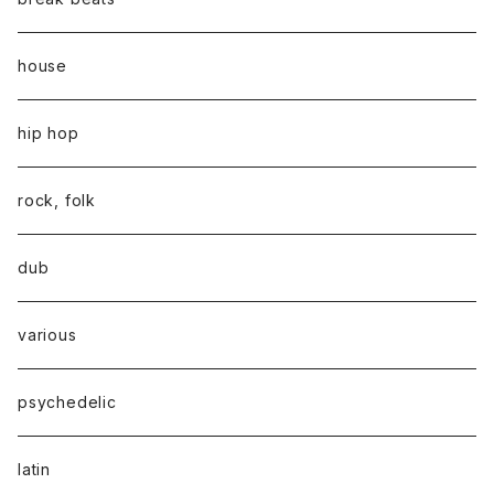
house
hip hop
rock, folk
dub
various
psychedelic
latin