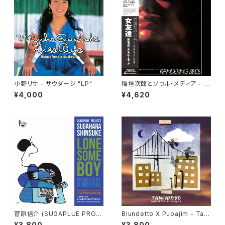
小野リサ - サウダージ "LP"
稲垣次郎とソウル・メディア - W
andering Birds 女友達 "LP"
¥4,000
¥4,620
菅原信介 (SUGAPLUE PROJ
Blundetto X Pupajim - Tan
ECT) - LONESOME BOY
cardub "LP"
¥3,800
¥3,800