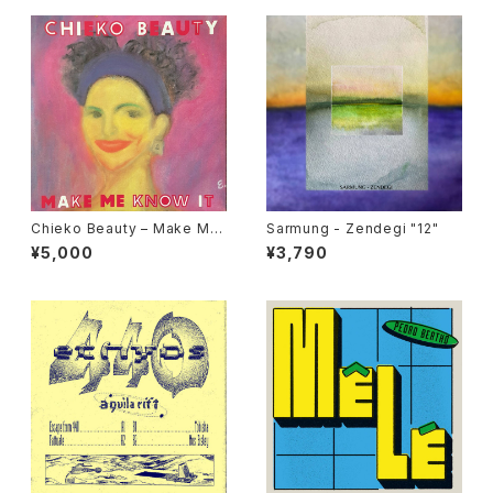
Chieko Beauty ‎– Make Me
Sarmung - Zendegi "12"
Know It "used 7"
¥5,000
¥3,790