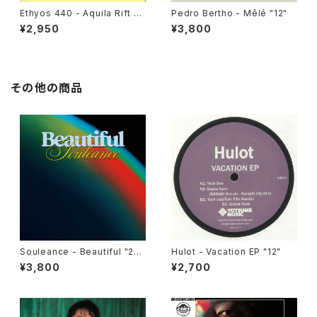
Ethyos 440 - Aquila Rift "1
Pedro Bertho - Mêlé "12"
2"
¥2,950
¥3,800
その他の商品
Souleance - Beautiful "2L
Hulot - Vacation EP "12"
P"
¥3,800
¥2,700