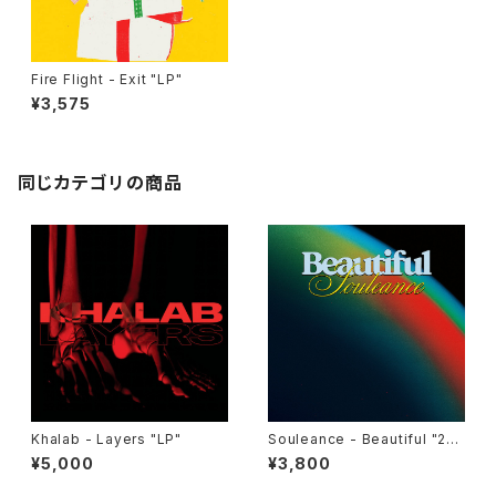
Fire Flight - Exit "LP"
¥3,575
同じカテゴリの商品
Khalab - Layers "LP"
Souleance - Beautiful "2L
P"
¥5,000
¥3,800