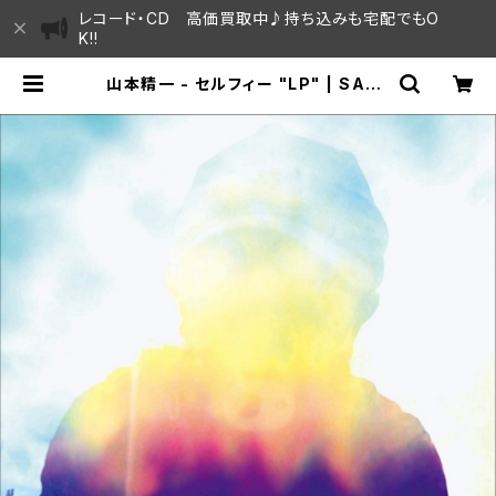
レコード・CD 高価買取中♪持ち込みも宅配でもO
K!!
山本精一 - セルフィー "LP" | SAYA
MA HOUSE / ハレまち通りからすぐ
♫見晴らしの良いレコード屋