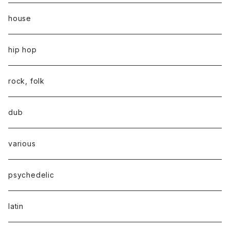
house
hip hop
rock, folk
dub
various
psychedelic
latin