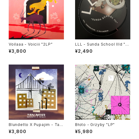
Voilaaa - Voiciii "2LP"
LLL - Sunda School IIId "1
2"
¥3,800
¥2,490
Blundetto X Pupajim - Tan
Błoto - Grzyby "LP"
cardub "LP"
¥3,800
¥5,980