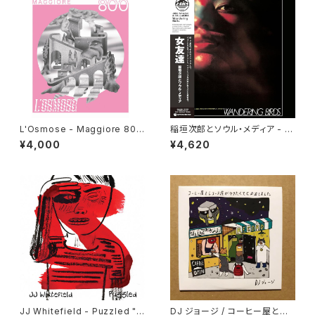
L'Osmose - Maggiore 800
稲垣次郎とソウル・メディア - W
"LP"
andering Birds 女友達 "LP"
¥4,000
¥4,620
JJ Whitefield - Puzzled "L
DJ ジョージ / コーヒー屋とレ