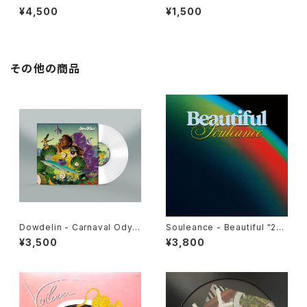
P"
コード屋がやりたくてCD出しま
¥4,500
¥1,500
した
その他の商品
Dowdelin - Carnaval Odys
Souleance - Beautiful "2L
sey "LP"
P"
¥3,500
¥3,800