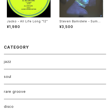
Jacko - All Life Long "12"
Steven Bamidele - Summi
ng Up "LP"
¥1,980
¥3,500
CATEGORY
jazz
soul
rare groove
disco