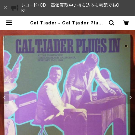
レコード・CD 高価買取中♪持ち込みも宅配でもO
K!!
Cal Tjader - Cal Tjader Plugs
In | SAYAMA HOUSE / ハレまち
通りからすぐ♫見晴らしの良いレコー
ド屋