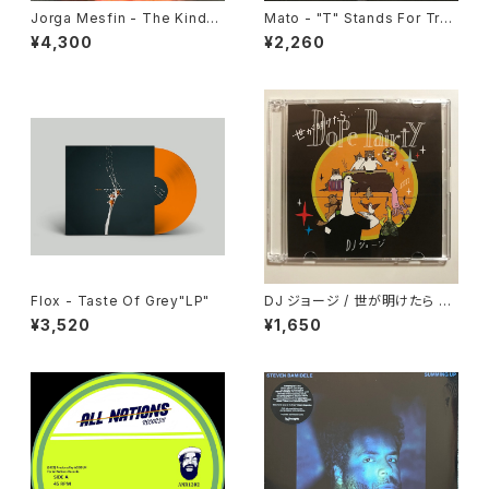
Jorga Mesfin - The Kindes
Mato - "T" Stands For Trou
t One "LP"
ble Dub/ Enter The Dragon
¥4,300
¥2,260
Dub Version "7"
Flox - Taste Of Grey"LP"
DJ ジョージ / 世が明けたら D
ope Pairty
¥3,520
¥1,650