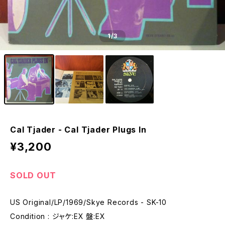
1
/3
Cal Tjader - Cal Tjader Plugs In
¥3,200
SOLD OUT
US Original/LP/1969/Skye Records - SK-10
Condition : ジャケ:EX 盤:EX