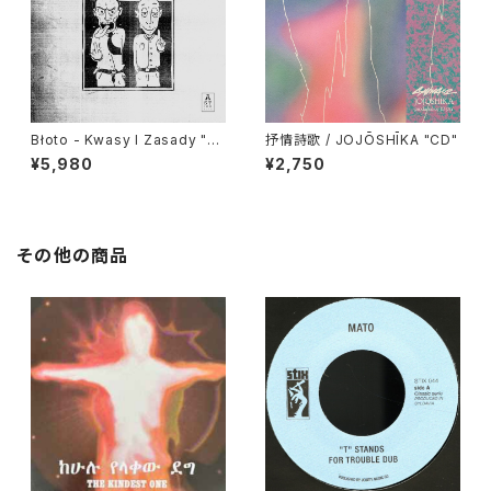
Błoto - Kwasy I Zasady "L
抒情詩歌 / JOJŌSHĪKA "CD"
P"
¥5,980
¥2,750
その他の商品