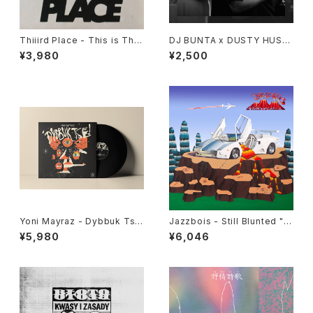
Thiiird Place - This is Thiii
DJ BUNTA x DUSTY HUSK
rd Place "LP"
Y - 47 CAMPiN DIGGiN "C
¥3,980
¥2,500
D"
Yoni Mayraz - Dybbuk Tse!
Jazzbois - Still Blunted "L
"LP"
P"
¥5,980
¥6,046