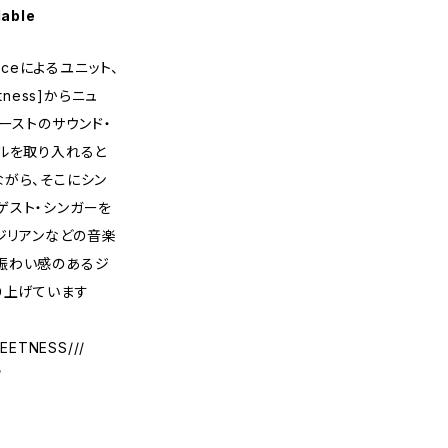
lable
eanceによるユニット、
etness]からニュ
ーストのサウンド・
ルを取り入れると
がら、そこにシン
ゲスト・シンガーを
ラジリアンなどの音楽
賑わい感のあるジ
り上げています
EETNESS///
/