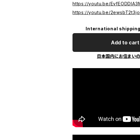
https://youtu.be/EvfEODDlA3
https://youtu.be/2ewsbT2t3jo
International shipping
Add to cart
日本国内にお住まい