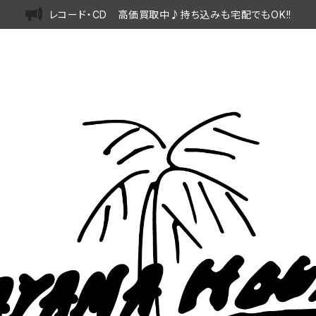
レコード・CD 高価買取中♪持ち込みも宅配でもOK!!