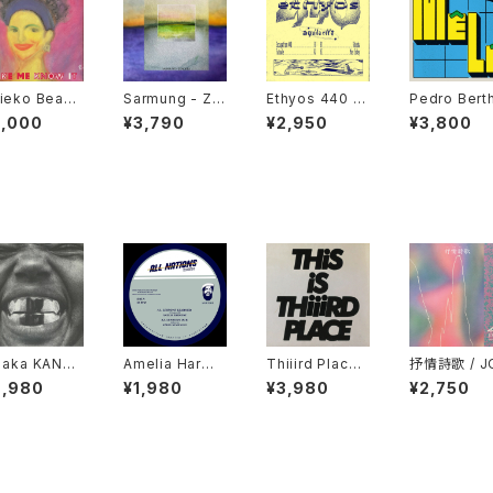
ieko Beaut
Sarmung - Ze
Ethyos 440 -
Pedro Bert
‎– Make Me
ndegi "12"
Aquila Rift "1
- Mêlé "12"
5,000
¥3,790
¥2,950
¥3,800
ow It "used
2"
 aka KANYE
Amelia Harmo
Thiiird Place -
抒情詩歌 / J
ST - Bully
ny, Ramon Ju
This is Thiiird
ŌSHĪKA "C
6,980
¥1,980
¥3,980
¥2,750
P"
dah, Jah 93, S
Place "LP"
imon Nyabing
hi - Lessons
Learned "12"