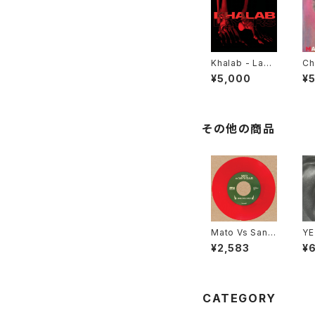
Khalab - Laye
Ch
rs "LP"
y 
¥5,000
¥
Kn
7"
その他の商品
Mato Vs Santa
YE
Claus – Jingle
WE
¥2,583
¥
Bells Dub / Sl
"L
eigh Ride Dub
"7"
CATEGORY