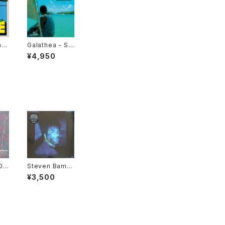
ho
Galathea - Sa
cred Love "L
¥4,950
P"
OJ
Steven Bamid
D"
ele - Summin
¥3,500
g Up "LP"