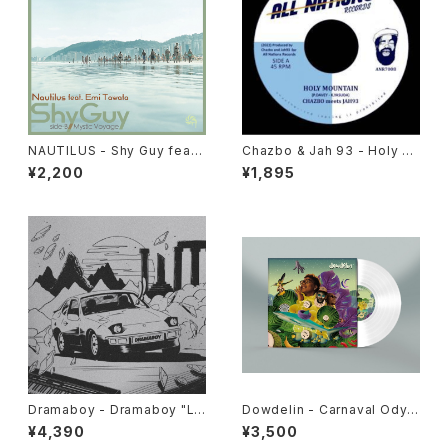
NAUTILUS - Shy Guy feat.
Chazbo & Jah 93 - Holy M
Emi Tawata / Mystic Voyag
ountain "7"
¥2,200
¥1,895
e "7"
Dramaboy - Dramaboy "L
Dowdelin - Carnaval Odys
P"
sey "LP"
¥4,390
¥3,500