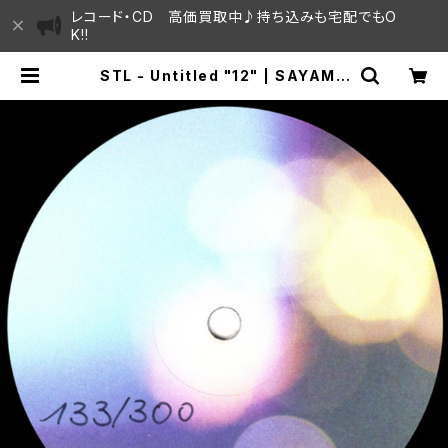
レコード・CD 高価買取中♪持ち込みも宅配でもO
K!!
STL - Untitled "12" | SAYAMA
HOUSE / ハレまち通りからすぐ♫見
晴らしの良いレコード屋