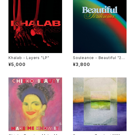
Khalab - Layers "LP"
Souleance - Beautiful "2L
P"
¥5,000
¥3,800