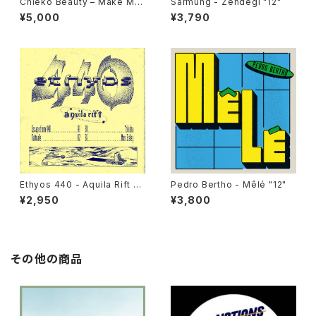
Chieko Beauty ‎– Make Me
Sarmung - Zendegi "12"
Know It "used 7"
¥5,000
¥3,790
Ethyos 440 - Aquila Rift "1
Pedro Bertho - Mêlé "12"
2"
¥2,950
¥3,800
その他の商品