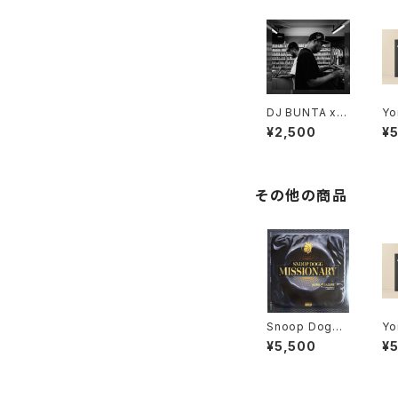
DJ BUNTA x D
Yo
USTY HUSKY
Dy
¥2,500
¥
- 47 CAMPiN
"L
DIGGiN "CD"
その他の商品
Snoop Dogg -
Yo
Missionary "L
Dy
¥5,500
¥
P"
"L