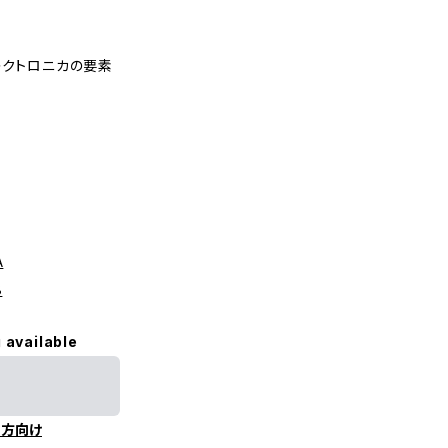
レクトロニカの要素
A
8
 available
の方向け