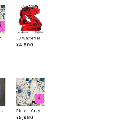
yb
JJ Whitefield
- Puzzled "L
¥4,500
P"
mid
Błoto - Grzyb
in
y "LP"
¥5,980