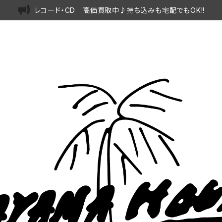
レコード・CD 高価買取中♪持ち込みも宅配でもOK!!