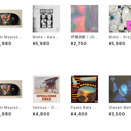
ni Mayraz -
Błoto - Kwasy
抒情詩歌 / JOJ
Błoto - Grz
bbuk Tse!
I Zasady "LP"
ŌSHĪKA "CD"
y "LP"
5,980
¥5,980
¥2,750
¥5,980
P"
ni Mayraz -
Various - Ope
Paolo Bata Bi
Steven Ba
bbuk Tse!
razione Sole
anconcini & Ci
ele - Summ
5,980
¥4,800
¥4,400
¥3,500
P"
(Italian Pop R
rcolo Psicona
g Up "LP"
eggae, Dub A
utico - Asapa
nd Summer L
ni "LP"
ove Affairs)"L