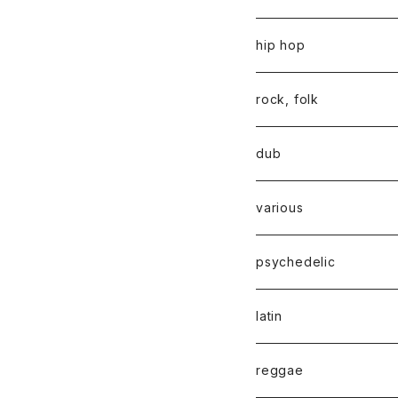
hip hop
rock, folk
dub
various
psychedelic
latin
reggae