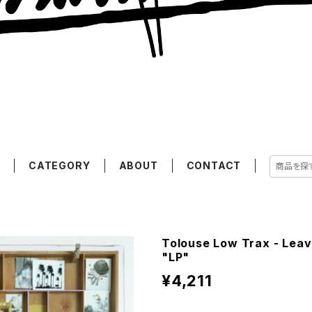
E
CATEGORY
ABOUT
CONTACT
Tolouse Low Trax - Lea
"LP"
¥4,211