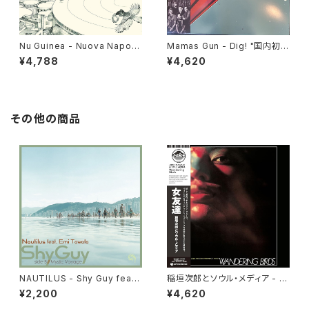
Nu Guinea - Nuova Napoli
Mamas Gun - Dig! "国内初回
"LP"
限定LP"
¥4,788
¥4,620
その他の商品
NAUTILUS - Shy Guy feat.
稲垣次郎とソウル・メディア - W
Emi Tawata / Mystic Voyag
andering Birds 女友達 "LP"
¥2,200
¥4,620
e "7"