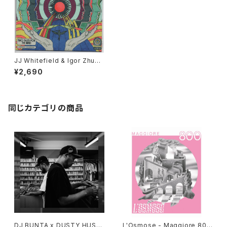
JJ Whitefield & Igor Zhuko
vsky - Two Tales For The
¥2,690
Mind "7"
同じカテゴリの商品
DJ BUNTA x DUSTY HUSK
L'Osmose - Maggiore 800