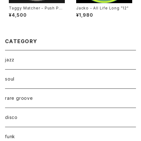
Taggy Matcher - Push Pus
Jacko - All Life Long "12"
h "LP"
¥4,500
¥1,980
CATEGORY
jazz
soul
rare groove
disco
funk