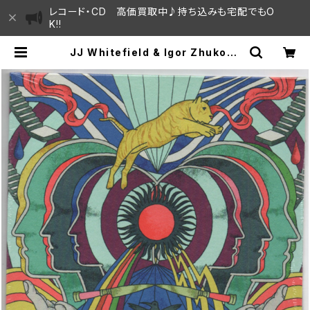
レコード・CD 高価買取中♪持ち込みも宅配でもO
K!!
JJ Whitefield & Igor Zhukovs
ky - Two Tales For The Mind
"7" | SAYAMA HOUSE / ハレまち
通りからすぐ♫見晴らしの良いレコー
ド屋