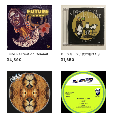
Tune Recreation Committe
DJ ジョージ / 夜が明けたら Bl
e - The Future Is Now "LP"
ack Coffee
¥4,890
¥1,650