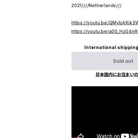
2021////Netherlands///
https://youtu.be/QMybAXik3
https://youtu.be/a00_HzG4nR
International shipping
Sold out
日本国内にお住まい