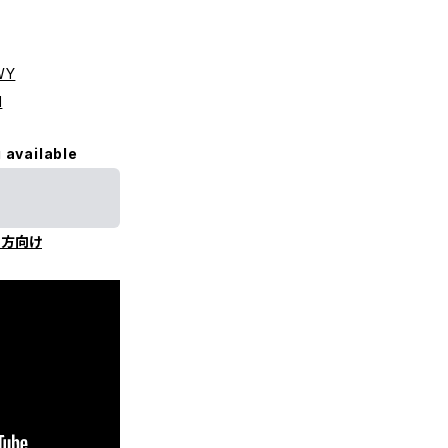
WY
I
 available
の方向け