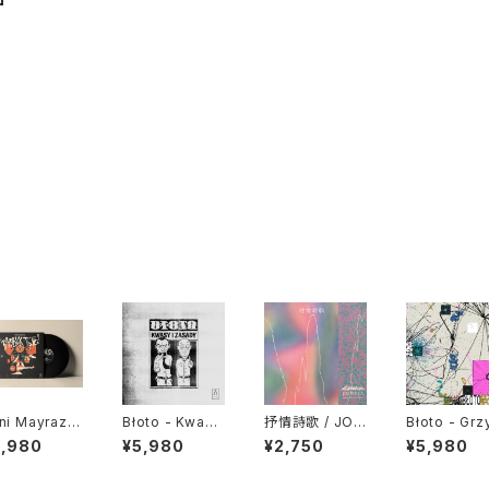
ni Mayraz -
Błoto - Kwasy
抒情詩歌 / JOJ
Błoto - Grz
bbuk Tse!
I Zasady "LP"
ŌSHĪKA "CD"
y "LP"
5,980
¥5,980
¥2,750
¥5,980
P"