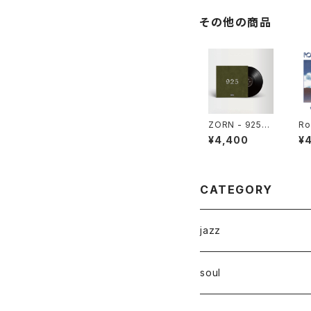
その他の商品
ZORN - 925
Ro
"LP"
er
¥4,400
¥
To
CATEGORY
jazz
soul