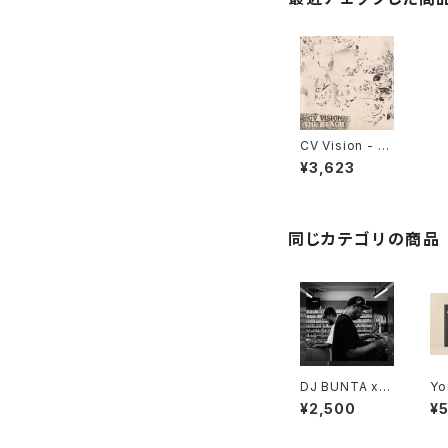
CV Vision - T
he Beach "LP"
¥3,623
同じカテゴリの商品
DJ BUNTA x D
Yo
USTY HUSKY
Dy
¥2,500
¥
- 47 CAMPiN
"L
DIGGiN "CD"