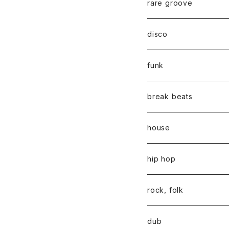
rare groove
disco
funk
break beats
house
hip hop
rock, folk
dub