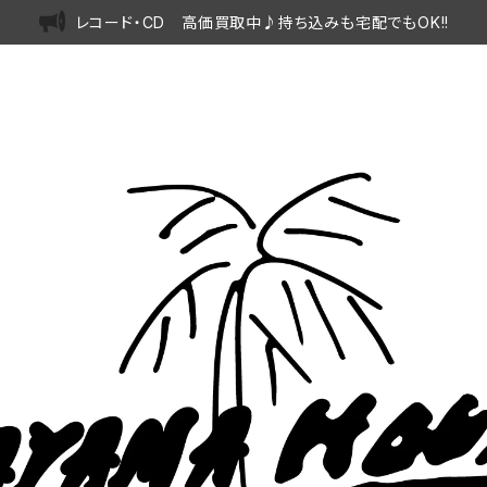
レコード・CD 高価買取中♪持ち込みも宅配でもOK!!