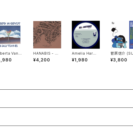
berta Vand
HANABIS - あ
Amelia Harmo
菅原信介 (S
vort & Sally
さがくれば LP v
ny, Ramon Ju
APLUE PRO
4,980
¥4,200
¥1,980
¥3,800
wnes "LP"
ersion "2LP"
dah, Jah 93, S
CT) - LON
imon Nyabing
OME BOY "
hi - Lessons
Learned "12"