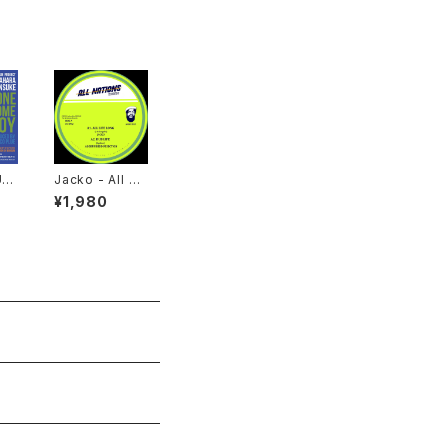
UG
Jacko - All Lif
JE
e Long "12"
¥1,980
ES
7"