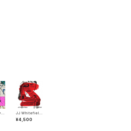
yb
JJ Whitefield
- Puzzled "L
¥4,500
P"