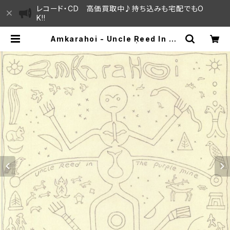
レコード・CD 高価買取中♪持ち込みも宅配でもO
K!!
Amkarahoi - Uncle Reed In Th
e Purple Mine "LP" | SAYAMA
HOUSE / ハレまち通りからすぐ♫見
晴らしの良いレコード屋