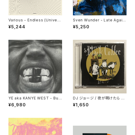
Various - Endless (Univers
Sven Wunder - Late Again
al Cosmic Sounds) "LP"
"LP"
¥5,244
¥5,250
YE aka KANYE WEST - Bull
DJ ジョージ / 夜が明けたら Bl
y "LP"
ack Coffee
¥6,980
¥1,650