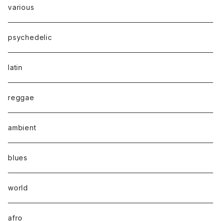
various
psychedelic
latin
reggae
ambient
blues
world
afro