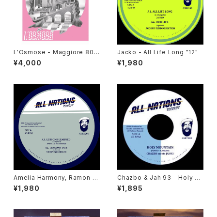
L'Osmose - Maggiore 800
Jacko - All Life Long "12"
"LP"
¥4,000
¥1,980
Amelia Harmony, Ramon J
Chazbo & Jah 93 - Holy M
udah, Jah 93, Simon Nyabi
ountain "7"
¥1,980
¥1,895
nghi - Lessons Learned "1
2"