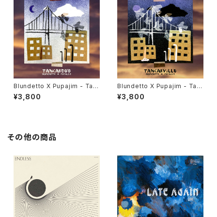
Blundetto X Pupajim - Tan
Blundetto X Pupajim - Tan
cardub "LP"
carville "LP"
¥3,800
¥3,800
その他の商品