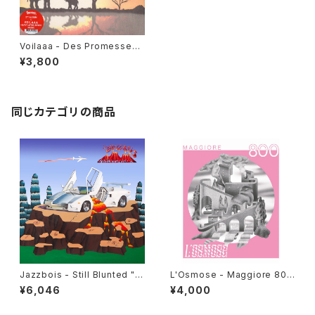
Voilaaa - Des Promesses
"2LP"
¥3,800
同じカテゴリの商品
Jazzbois - Still Blunted "L
L'Osmose - Maggiore 800
P"
"LP"
¥6,046
¥4,000