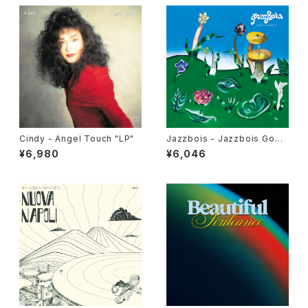
Cindy - Angel Touch "LP"
Jazzbois - Jazzbois Goes
Blunt II "LP"
¥6,980
¥6,046