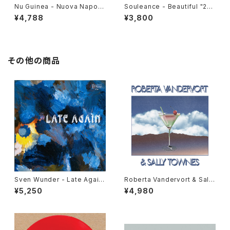
Nu Guinea - Nuova Napoli
Souleance - Beautiful "2L
"LP"
P"
¥4,788
¥3,800
その他の商品
Sven Wunder - Late Again
Roberta Vandervort & Sally
"LP"
Townes "LP"
¥5,250
¥4,980