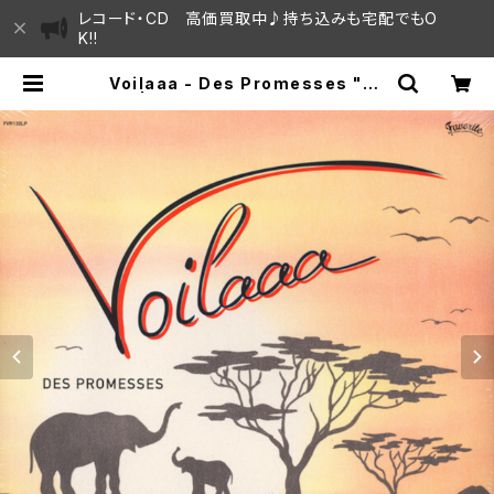
レコード・CD 高価買取中♪持ち込みも宅配でもO
K!!
Voilaaa - Des Promesses "2L
P" | SAYAMA HOUSE / ハレまち
通りからすぐ♫見晴らしの良いレコー
ド屋