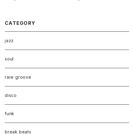
ani "LP"
CATEGORY
jazz
soul
rare groove
disco
funk
break beats