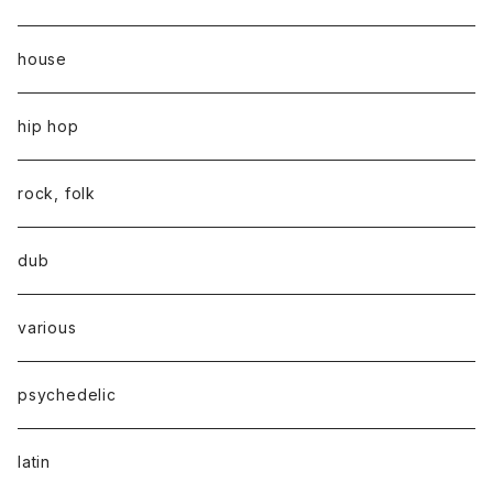
house
hip hop
rock, folk
dub
various
psychedelic
latin