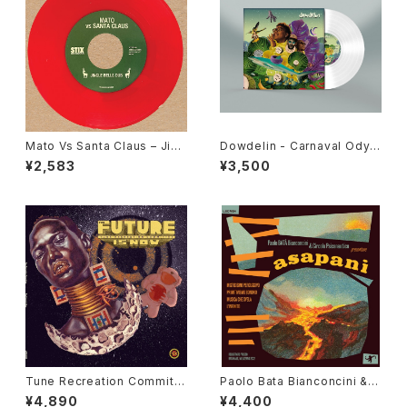
Mato Vs Santa Claus – Jing
Dowdelin - Carnaval Odys
le Bells Dub / Sleigh Ride
sey "LP"
¥2,583
¥3,500
Dub "7"
Tune Recreation Committe
Paolo Bata Bianconcini & C
e - The Future Is Now "LP"
ircolo Psiconautico - Asap
¥4,890
¥4,400