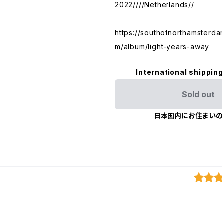
2022////Netherlands//
https://southofnorthamsterd
m/album/light-years-away
International shipping
Sold out
日本国内にお住まい