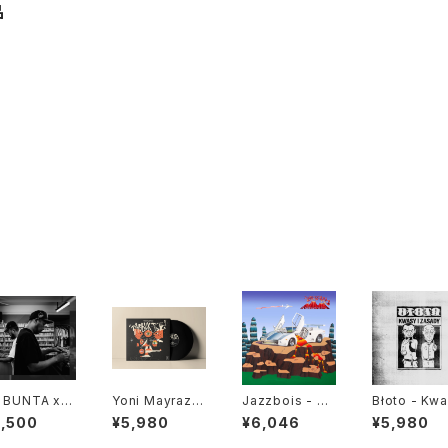
品
 BUNTA x D
Yoni Mayraz -
Jazzbois - Sti
Błoto - Kw
TY HUSKY
Dybbuk Tse!
ll Blunted "LP"
I Zasady "L
2,500
¥5,980
¥6,046
¥5,980
47 CAMPiN
"LP"
GGiN "CD"