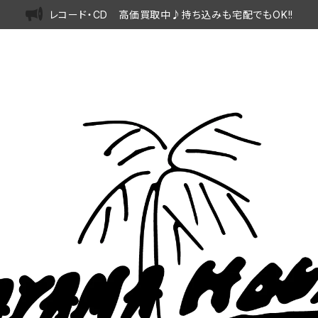
レコード・CD 高価買取中♪持ち込みも宅配でもOK!!