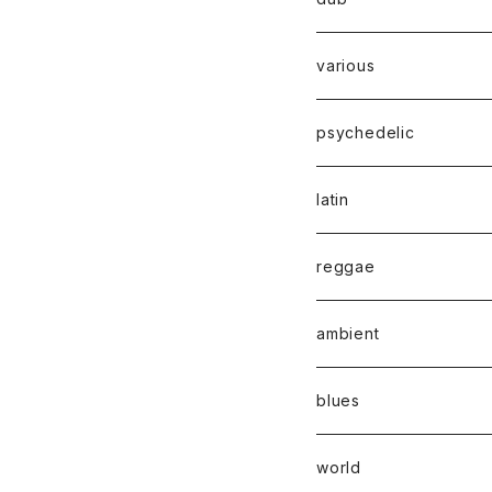
various
psychedelic
latin
reggae
ambient
blues
world