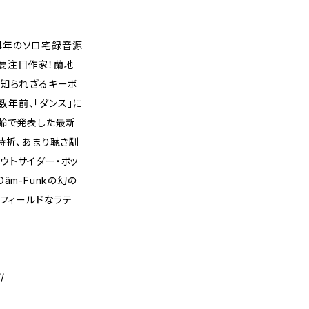
〉が84年のソロ宅録音源
いた要注目作家！蘭地
た知られざるキーボ
at。数年前、「ダンス」に
高齢で発表した最新
時折、あまり聴き馴
ウトサイダー・ポッ
Dâm-Funkの幻の
トフィールドなラテ
/