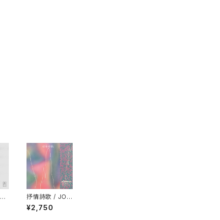
asy
抒情詩歌 / JOJ
P"
ŌSHĪKA "CD"
¥2,750