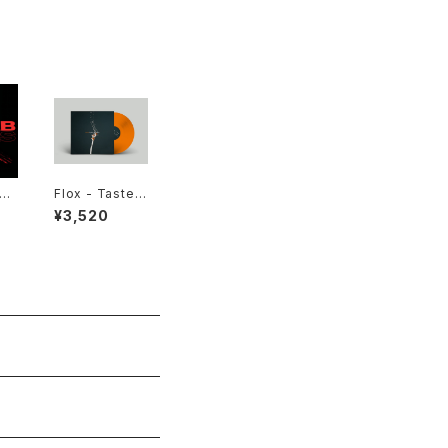
aye
Flox - Taste
Of Grey"LP"
¥3,520