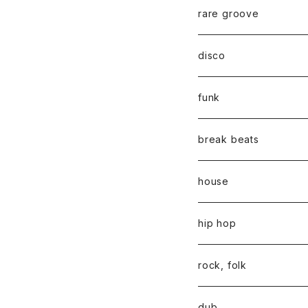
rare groove
disco
funk
break beats
house
hip hop
rock, folk
dub