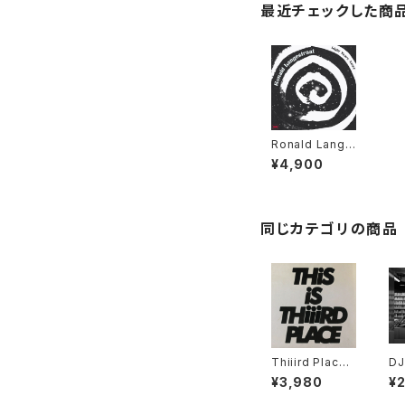
最近チェックした商
Ronald Lange
straat - Light
¥4,900
Years Away "L
P"
同じカテゴリの商品
Thiiird Place -
DJ
This is Thiiird
US
¥3,980
¥
Place "LP"
- 
DI