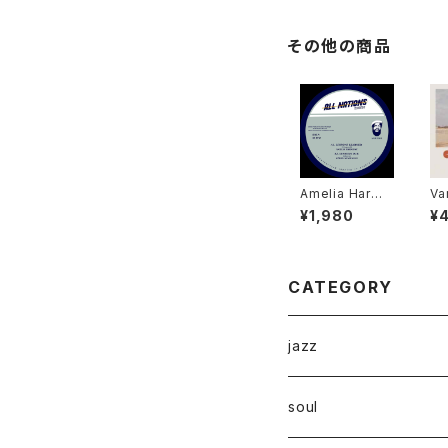
その他の商品
Amelia Harmo
Va
ny, Ramon Ju
ra
¥1,980
¥
dah, Jah 93, S
(I
imon Nyabing
eg
hi - Lessons
nd
Learned "12"
ov
P"
CATEGORY
jazz
soul