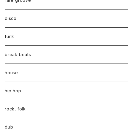
rare groove
disco
funk
break beats
house
hip hop
rock, folk
dub