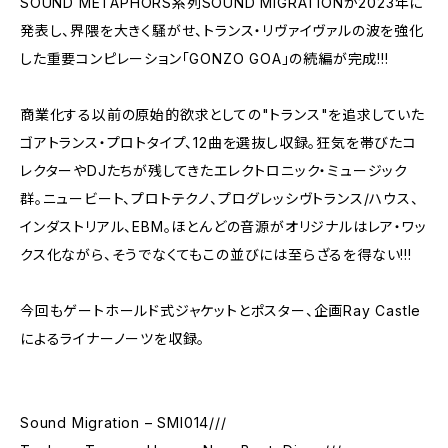
SOUND METAPHORS系列SOUND MIGRATIONが2023年に
発表し、界隈を大きく騒がせ、トランス・リヴァイヴァルの波を強化
した重要コンピレーション「GONZO GOA」の続編が完成!!!
商業化する以前の原始的欲求としての"トランス"を追求していた
ゴアトランス・プロトタイプ、12曲を選抜し収録。狂気を帯びたコ
レクターやDJたちが残してきたエレクトロニック・ミュージック
群。ニュービート、プロトテクノ、プログレッシヴトランス/ハウス、
インダストリアル、EBM。ほとんどの音源がオリジナルはレア・ワッ
クス化ながら、そうでなくてもこの並びには至らざるを得ない!!!
今回もゲートホールド式ジャケットとポスター、企画Ray Castle
によるライナーノーツを収録。
Sound Migration – SMI014///