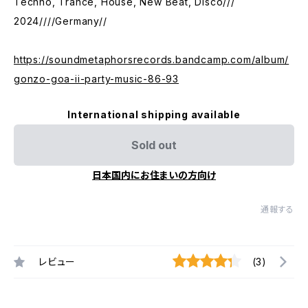
Techno, Trance, House, New Beat, Disco///
2024////Germany//
https://soundmetaphorsrecords.bandcamp.com/album/
gonzo-goa-ii-party-music-86-93
International shipping available
Sold out
日本国内にお住まいの方向け
通報する
レビュー
(3)