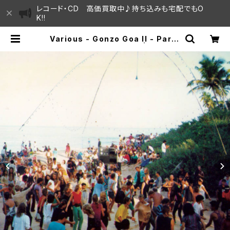
レコード・CD 高価買取中♪持ち込みも宅配でもO
K!!
Various - Gonzo Goa II - Party
Music '86-'93 "2LP" | SAYAM
A HOUSE / ハレまち通りからすぐ♫
見晴らしの良いレコード屋