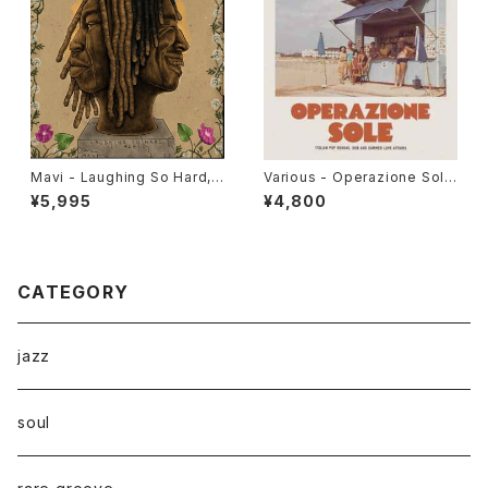
Mavi - Laughing So Hard, I
Various - Operazione Sole
t Hurts "LP"
(Italian Pop Reggae, Dub A
¥5,995
¥4,800
nd Summer Love Affairs)"L
P"
CATEGORY
jazz
soul