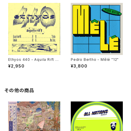
Ethyos 440 - Aquila Rift "1
Pedro Bertho - Mêlé "12"
2"
¥2,950
¥3,800
その他の商品