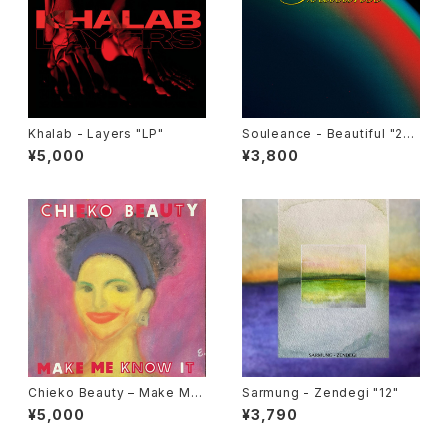
Khalab - Layers "LP"
Souleance - Beautiful "2L
P"
¥5,000
¥3,800
Chieko Beauty ‎– Make Me
Sarmung - Zendegi "12"
Know It "used 7"
¥5,000
¥3,790