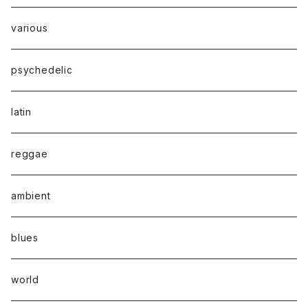
various
psychedelic
latin
reggae
ambient
blues
world