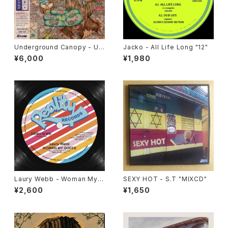
Underground Canopy - Un
Jacko - All Life Long "12"
cut Gems "2xLP"
¥6,000
¥1,980
Laury Webb - Woman My
SEXY HOT - S.T "MIXCD"
Queen "12"
¥2,600
¥1,650