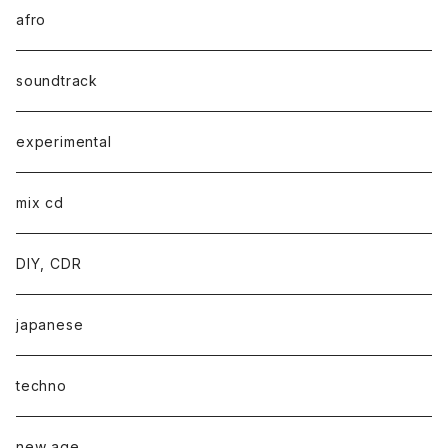
afro
soundtrack
experimental
mix cd
DIY, CDR
japanese
techno
new age