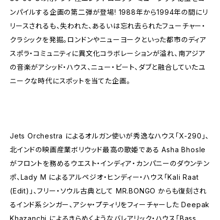
ンパイルする企画の第二弾が登場! 1988年から1994年の間にリ
リースされるも、失われた、あるいは忘れ去られたフューチャー・
クラシックを発掘。ロンドンやニューヨークといった都市のディア
スポラ・コミュニティに異文化コラボレーションが溢れ、南アジア
の音楽がアシッド・ハウス、ニュー・ビート、ダブと融合していたユ
ニークな時代にスポットを当てた企画。
Jets Orchestra によるオルガン使いが秀逸なハウス「X-290」、
北インドの映画産業ボリウッド最高の歌姫である Asha Bhosle
がフロントを務めるウエスト・インディア・カンパニーのダウンテン
ポ、Lady M によるアルペジオ・ヒンディー・ハウス「Kali Raat
(Edit)」、フリー・ソウル古典として MR.BONGO からも復刻され
るインド系シンガー、アシャ・プティリをフィーチャーした Deepak
Khazanchi によるきらめくようなバレアリック・ハウス「Bass