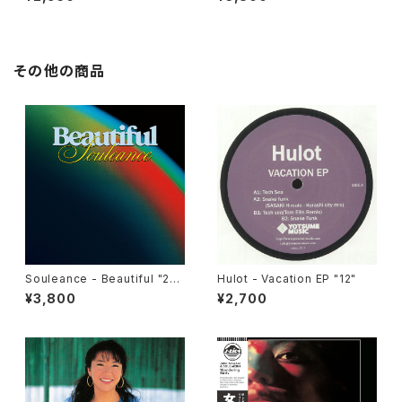
その他の商品
Souleance - Beautiful "2L
Hulot - Vacation EP "12"
P"
¥3,800
¥2,700