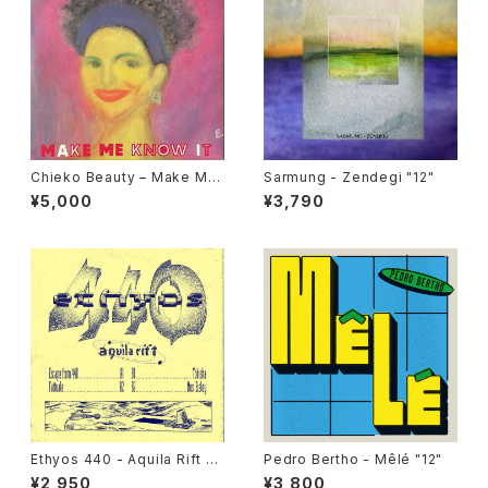
Chieko Beauty ‎– Make Me
Sarmung - Zendegi "12"
Know It "used 7"
¥5,000
¥3,790
Ethyos 440 - Aquila Rift "1
Pedro Bertho - Mêlé "12"
2"
¥2,950
¥3,800