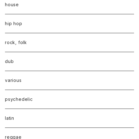
house
hip hop
rock, folk
dub
various
psychedelic
latin
reggae