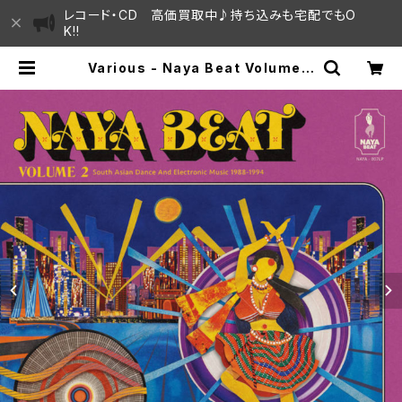
レコード・CD 高価買取中♪持ち込みも宅配でもO
K!!
Various - Naya Beat Volume 2
(South Asian Dance And Elec
tronic Music 1988-1994) "2L
P" | SAYAMA HOUSE / ハレまち
通りからすぐ♫見晴らしの良いレコー
ド屋