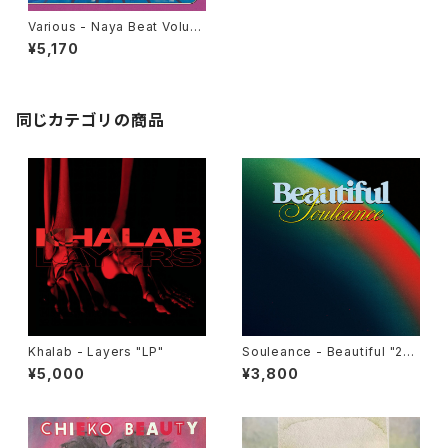
Various - Naya Beat Volum
e 2 (South Asian Dance An
¥5,170
d Electronic Music 1988-1
994) "2LP"
同じカテゴリの商品
Khalab - Layers "LP"
Souleance - Beautiful "2L
P"
¥5,000
¥3,800