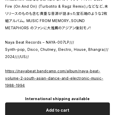
Fire (On And On) (Turbotito & Ragz Remix)」などなど、未
リリースのものも含む貴重な音源が詰まった宝石箱のような2枚
組アルバム。 MUSIC FROM MEMORY、SOUND
METAPHORS のファンに大推薦のアジアン復刻モノ!
Naya Beat Records – NAYA-007LP///
Synth-pop, Disco, Chutney, Electro, House, Bhangra///
2024////US//
https://nayabeat.bandcamp.com/album/naya-beat-
volume-2-south-asian-dance-and-electronic-music-
1988-1994
International shipping available
Add to cart