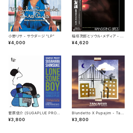
小野リサ - サウダージ "LP"
稲垣次郎とソウル・メディア - W
andering Birds 女友達 "LP"
¥4,000
¥4,620
菅原信介 (SUGAPLUE PROJ
Blundetto X Pupajim - Tan
ECT) - LONESOME BOY
cardub "LP"
¥3,800
¥3,800
"7"