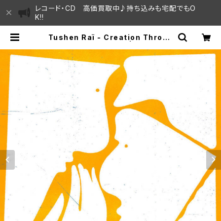
レコード・CD 高価買取中♪持ち込みも宅配でもO
K!!
Tushen Raï - Creation Throug
h References "12" | SAYAMA
HOUSE / ハレまち通りからすぐ♫見
晴らしの良いレコード屋