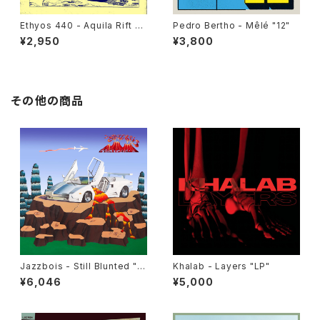
Ethyos 440 - Aquila Rift "1
Pedro Bertho - Mêlé "12"
2"
¥2,950
¥3,800
その他の商品
Jazzbois - Still Blunted "L
Khalab - Layers "LP"
P"
¥6,046
¥5,000