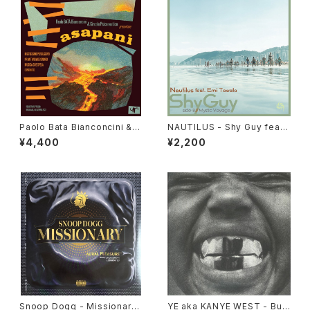
Paolo Bata Bianconcini & C
NAUTILUS - Shy Guy feat.
ircolo Psiconautico - Asap
Emi Tawata / Mystic Voyag
¥4,400
¥2,200
ani "LP"
e "7"
Snoop Dogg - Missionary
YE aka KANYE WEST - Bull