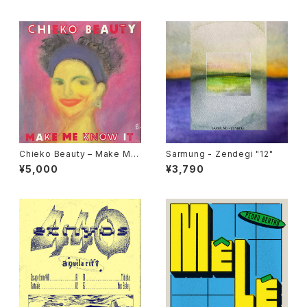
Chieko Beauty ‎– Make Me
Sarmung - Zendegi "12"
Know It "used 7"
¥5,000
¥3,790