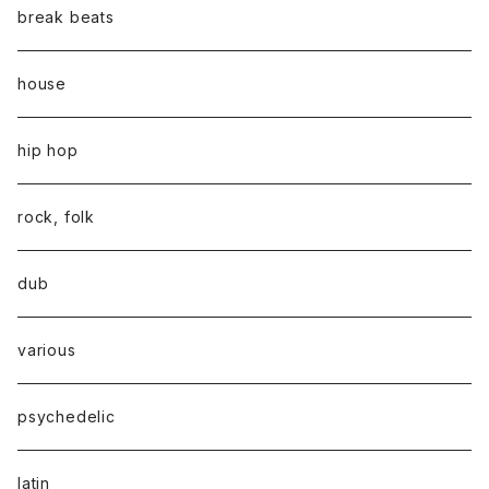
break beats
house
hip hop
rock, folk
dub
various
psychedelic
latin