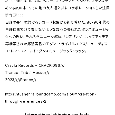
才Tushen Raïによる、ペルー、フィンランド、イタリア、フランスを
めぐる旅の中で、その地の友人達と共にコラボレーションした注目
新作EP！！！
自身の長年の於けるレコード収集から辿り着いた、80-90年代の
再評価まで辿り着けないような数々の失われたダンスミュージッ
クへの思い、それらをユニーク解体サンプリングによってアイデア
再構築された郷愁黄昏のモダン・トライバルハウス/ニューディス
コ・レフトフィールド・ダンスミュージック5トラック。
Cracki Records – CRACKI086///
Trance, Tribal House///
2023////France//
https://tushenrai.bandcamp.com/album/creation-
through-references-2
International shipping available