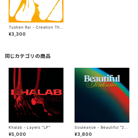
Tushen Raï - Creation Thr
ough References "12"
¥3,300
同じカテゴリの商品
Khalab - Layers "LP"
Souleance - Beautiful "2L
P"
¥5,000
¥3,800