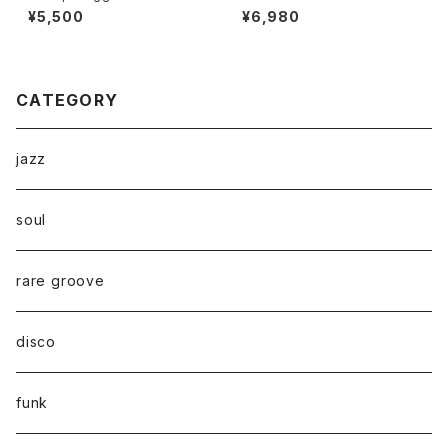
"LP"
y "LP"
¥5,500
¥6,980
CATEGORY
jazz
soul
rare groove
disco
funk