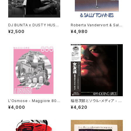
DJ BUNTA x DUSTY HUSK
Roberta Vandervort & Sally
Y - 47 CAMPiN DIGGiN "C
Townes "LP"
¥2,500
¥4,980
D"
L'Osmose - Maggiore 800
稲垣次郎とソウル・メディア - W
"LP"
andering Birds 女友達 "LP"
¥4,000
¥4,620