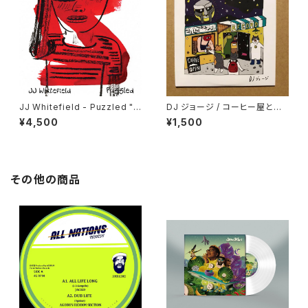
JJ Whitefield - Puzzled "L
DJ ジョージ / コーヒー屋とレ
P"
コード屋がやりたくてCD出しま
¥4,500
¥1,500
した
その他の商品