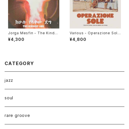
Jorga Mesfin - The Kindes
Various - Operazione Sole
t One "LP"
(Italian Pop Reggae, Dub A
¥4,300
¥4,800
nd Summer Love Affairs)"L
P"
CATEGORY
jazz
soul
rare groove