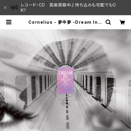
レコード・CD 高価買取中♪持ち込みも宅配でもO
K!!
Cornelius - 夢中夢 -Dream In D
ream- "LP" | SAYAMA HOUSE
/ ハレまち通りからすぐ♫見晴らしの
良いレコード屋