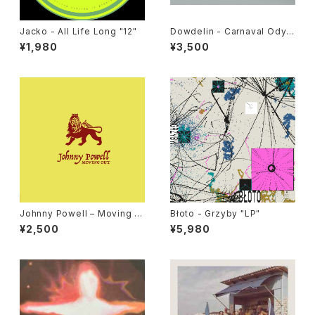
Jacko - All Life Long "12"
Dowdelin - Carnaval Odys
sey "LP"
¥1,980
¥3,500
Johnny Powell – Moving O
Błoto - Grzyby "LP"
ut / True Love "12"
¥2,500
¥5,980