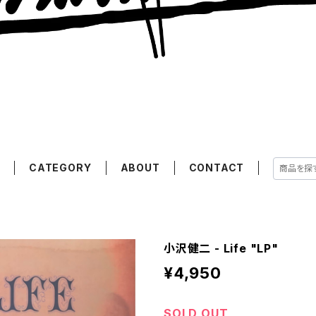
E
CATEGORY
ABOUT
CONTACT
小沢健二 - Life "LP"
¥4,950
SOLD OUT