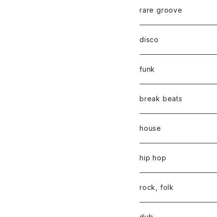
rare groove
disco
funk
break beats
house
hip hop
rock, folk
dub