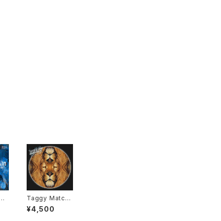
er
Taggy Match
n
er - Push Pus
¥4,500
h "LP"