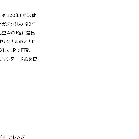
ッタリ30年！小沢健
マガジン誌の「90年
も堂々の1位に選出
、オリジナルのアナロ
グしてLPで再発。
ヴァンヌーボ紙を使
グス・アレンジ