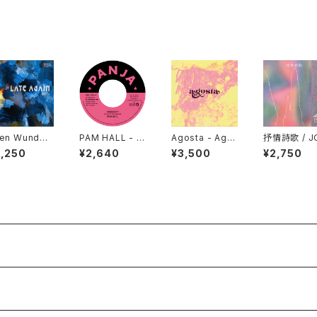
en Wunder
PAM HALL - H
Agosta - Ago
抒情詩歌 / J
Late Again
UMANITY c/w
sta "LP"
ŌSHĪKA "C
5,250
¥2,640
¥3,500
¥2,750
P"
ARCHIBALD
"7"