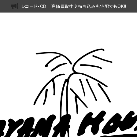
レコード・CD 高価買取中♪持ち込みも宅配でもOK!!