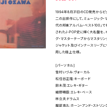
1994年8月31日のCD発売からピ
二の出世作にして、ミュージック・
代の邦楽アルバム・ベスト100」で
されたJ-POP史に輝く大名盤を
グ・マスターテープからマスタリン
ジャケット及びインナースリーブに
用した極上仕様。
[パーソネル]
雪村いづみ:ヴォーカル
松任谷正隆:キーボード
鈴木茂:エレキ・ギター
細野晴臣:エレキ・ベース
林立夫:ドラムス
服部克久:ホーン・アンド・ストリン