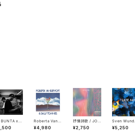
品
 BUNTA x D
Roberta Vand
抒情詩歌 / JOJ
Sven Wund
TY HUSKY
ervort & Sally
ŌSHĪKA "CD"
- Late Agai
2,500
¥4,980
¥2,750
¥5,250
47 CAMPiN
Townes "LP"
"LP"
GGiN "CD"