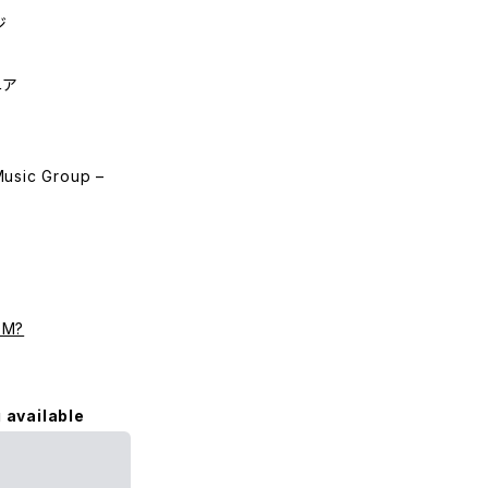
ジ
ニア
Music Group –
DM?
 available