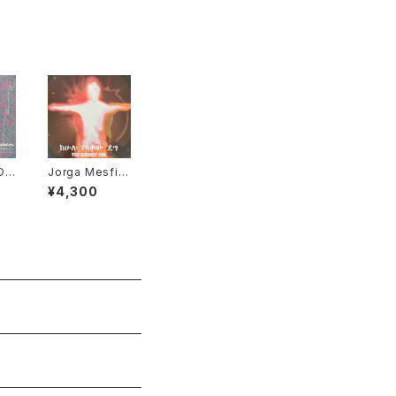
OJ
Jorga Mesfin
D"
- The Kindest
¥4,300
One "LP"