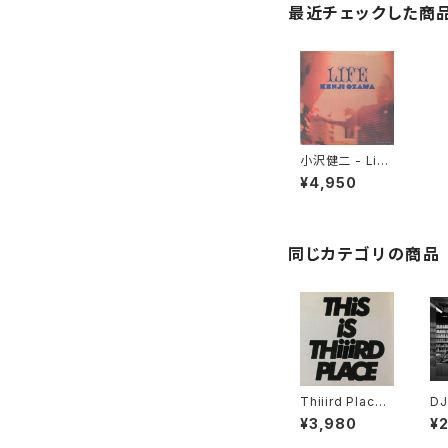
最近チェックした商
小沢健二 - Life
"LP"
¥4,950
同じカテゴリの商品
Thiiird Place -
DJ
This is Thiiird
US
¥3,980
¥
Place "LP"
- 
DI