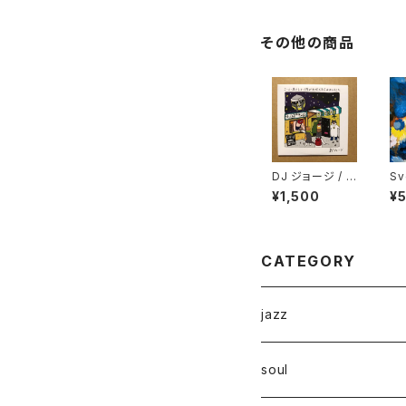
その他の商品
DJ ジョージ / コ
Sv
ーヒー屋とレコ
- 
¥1,500
¥
ード屋がやりたく
"L
てCD出しました
CATEGORY
jazz
soul